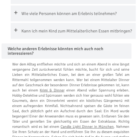
Wie viele Personen können am Erlebnis teilnehmen?
Kann ich mein Kind zum Mittelalterlichen Essen mitbringen?
Welche anderen Erlebnisse könnten mich auch noch
interessieren?
Wer dem Alltag entfliehen möchte und sich an einem Abend in eine längst
vergangene Zeit zurückversetzt fühlen möchte, bucht für sich und seine
Lieben ein Mittelalterliches Essen, bei dem an einer großen Tafel am
Rittermahl teilgenommen werden kann. Wer bei einem Mittelalter Dinner
auf den Geschmack der besonderen Dinner Erlebnisse gekommen ist, kann
auch bei einem
Krimi & Dinner
einen Abend voller Spannung erleben.
Hobby-Detektive und Spürnasen werden sich hier genauso wohl fühlen wie
Gourmets, denn ein Dinnerkrimi vereint ein köstliches Gängemenü mit
einem aufregenden Krimifall. Nichtsahnend speisen die Gäste im feinen
Saal, doch plötzlich geht ein Aufschrei durch den Saal: Ein Mord wurde
begangen! Einer der Anwesenden muss es gewesen sein. Entlarven Sie den
Täter und genießen Sie gleichzeitig ein Essen der Extraklasse. Richtig
romantisch wird es bei einem
Candle Light Dinner in München
. Nehmen
Sie Ihren Schatz an der Hand und entführen Sie ihn zu diesem exquisiten