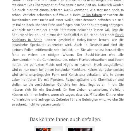
Dinner im Kerzenschein. Sehen Sie sich beide tief in die Augen und stoßen
mit einem Glas Champagner auf die gemeinsame Zeit an. Natürlich werden
Sie auch hier mit einem leckeren Menü verwöhnt. Wie sagt man noch so
schön: Verliebte schweben auf Wolke 7. Beim
Ballon fahren
schweben die
Turteltauben zwar nicht auf einer Wolke, aber dennoch befinden sie sich
im Ballon hoch über der Erde und fliegen dem Sonnenuntergang entgegen.
Wer sich nicht wie bei einem Ritteressen bekochen lassen will, legt die
Schürze selbst an und nimmt den Kochlöffel in die Hand. Bei einem
Sushi
Kochkurs in Berlin
können geschickte Hobby-Köche lernen, wie die
japanische Spezialität zubereitet wird. Auch in Deutschland sind die
kleinen Rollen mittlerweile sehr beliebt, um Sie aber selbst herzustellen
fehlt es vielem am nötigen Wissen. Der Sushi-Meister wird alle
Unwissenden in die Geheimnisse des rohen Fisches einweihen und ihnen
helfen, die perfekten Makis und Nigiris zu machen. Noch ausgefallener
wird es nur noch bei einem
Molekular Kochkurs
. Keines der Lebensmittel
wird seine ursprüngliche Form und Konsistenz behalten. Wie in einem
Labor hantieren Sie mit Pipetten, Reagenzgläsern und Chemikalien und
stellen so die verrücktesten Gerichte her. Jetzt liegt es an Ihnen: Sie
müssen sich für ein Geschenk für Ihre Lieben entscheiden. Vielleicht
können wir Ihnen helfen, wenn wir sagen, dass das Mittelalter Dinner eine
kulinarische und aufregende Zeitreise für alle Beteiligten wird, welche Sie
so schnell nicht vergessen werden!
Das könnte Ihnen auch gefallen: