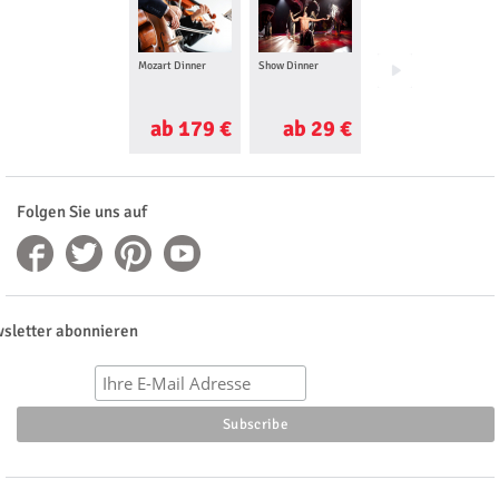
Mozart Dinner
Show Dinner
Jumping Dinner
ab 179 €
ab 29 €
ab 35 €
Folgen Sie uns auf
sletter abonnieren