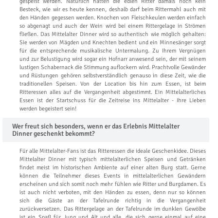
gespeist werden. Natürlich hatten die edlen Ritter damals noch kein
Besteck, wie wir es heute kennen, deshalb darf beim Rittermahl auch mit
den Händen gegessen werden. Knochen von Fleischkeulen werden einfach
so abgenagt und auch der Wein wird bei einem Rittergelage in Strömen
fließen. Das Mittelalter Dinner wird so authentisch wie möglich gehalten:
Sie werden von Mägden und Knechten bedient und ein Minnesänger sorgt
für die entsprechende musikalische Untermalung. Zu Ihrem Vergnügen
und zur Belustigung wird sogar ein Hofnarr anwesend sein, der mit seinem
lustigen Schabernack die Stimmung auflockern wird. Prachtvolle Gewänder
und Rüstungen gehören selbstverständlich genauso in diese Zeit, wie die
traditionellen Speisen. Von der Location bis hin zum Essen, ist beim
Ritteressen alles auf die Vergangenheit abgestimmt. Ein Mittelalterliches
Essen ist der Startschuss für die Zeitreise ins Mittelalter - Ihre Lieben
werden begeistert sein!
Wer freut sich besonders, wenn er das Erlebnis Mittelalter
Dinner geschenkt bekommt?
Für alle Mittelalter-Fans ist das Ritteressen die ideale Geschenkidee. Dieses
Mittelalter Dinner mit typisch mittelalterlichen Speisen und Getränken
findet meist im historischen Ambiente auf einer alten Burg statt. Gerne
können die Teilnehmer dieses Events in mittelalterlichen Gewändern
erscheinen und sich somit noch mehr fühlen wie Ritter und Burgdamen. Es
ist auch nicht verboten, mit den Händen zu essen, denn nur so können
sich die Gäste an der Tafelrunde richtig in die Vergangenheit
zurückversetzen. Das Rittergelage an der Tafelrunde im dunklen Gewölbe
ist ein Spaß für Jung und Alt und alle, die sich gerne einmal auf eine