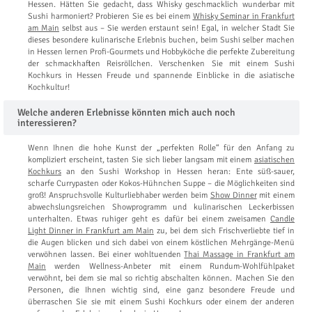
Hessen. Hätten Sie gedacht, dass Whisky geschmacklich wunderbar mit
Sushi harmoniert? Probieren Sie es bei einem
Whisky Seminar in Frankfurt
am Main
selbst aus – Sie werden erstaunt sein! Egal, in welcher Stadt Sie
dieses besondere kulinarische Erlebnis buchen, beim Sushi selber machen
in Hessen lernen Profi-Gourmets und Hobbyköche die perfekte Zubereitung
der schmackhaften Reisröllchen. Verschenken Sie mit einem Sushi
Kochkurs in Hessen Freude und spannende Einblicke in die asiatische
Kochkultur!
Welche anderen Erlebnisse könnten mich auch noch
interessieren?
Wenn Ihnen die hohe Kunst der „perfekten Rolle“ für den Anfang zu
kompliziert erscheint, tasten Sie sich lieber langsam mit einem
asiatischen
Kochkurs
an den Sushi Workshop in Hessen heran: Ente süß-sauer,
scharfe Currypasten oder Kokos-Hühnchen Suppe – die Möglichkeiten sind
groß! Anspruchsvolle Kulturliebhaber werden beim
Show Dinner
mit einem
abwechslungsreichen Showprogramm und kulinarischen Leckerbissen
unterhalten. Etwas ruhiger geht es dafür bei einem zweisamen
Candle
Light Dinner in Frankfurt am Main
zu, bei dem sich Frischverliebte tief in
die Augen blicken und sich dabei von einem köstlichen Mehrgänge-Menü
verwöhnen lassen. Bei einer wohltuenden
Thai Massage in Frankfurt am
Main
werden Wellness-Anbeter mit einem Rundum-Wohlfühlpaket
verwöhnt, bei dem sie mal so richtig abschalten können. Machen Sie den
Personen, die Ihnen wichtig sind, eine ganz besondere Freude und
überraschen Sie sie mit einem Sushi Kochkurs oder einem der anderen