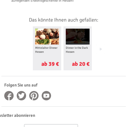
aufregenden Erlebnisgeschenke in Hessen!
Das könnte Ihnen auch gefallen:
Mittelalter Dinner
Dinner in the Dark
Show Dinner
Hessen
Hessen
Hessen
ab 39 €
ab 20 €
ab 29 €
Folgen Sie uns auf
sletter abonnieren