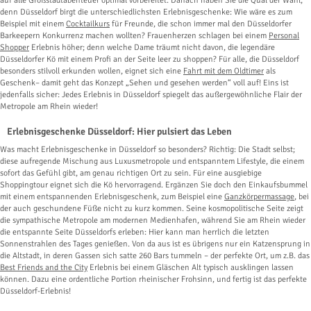
auf alle Großstadtabenteuer optimal vorbereitet. Danach haben Sie die Qual der Wahl,
denn Düsseldorf birgt die unterschiedlichsten Erlebnisgeschenke: Wie wäre es zum
Beispiel mit einem
Cocktailkurs
für Freunde, die schon immer mal den Düsseldorfer
Barkeepern Konkurrenz machen wollten? Frauenherzen schlagen bei einem
Personal
Shopper
Erlebnis höher; denn welche Dame träumt nicht davon, die legendäre
Düsseldorfer Kö mit einem Profi an der Seite leer zu shoppen? Für alle, die Düsseldorf
besonders stilvoll erkunden wollen, eignet sich eine
Fahrt mit dem Oldtimer
als
Geschenk– damit geht das Konzept „Sehen und gesehen werden“ voll auf! Eins ist
jedenfalls sicher: Jedes Erlebnis in Düsseldorf spiegelt das außergewöhnliche Flair der
Metropole am Rhein wieder!
Erlebnisgeschenke Düsseldorf: Hier pulsiert das Leben
Was macht Erlebnisgeschenke in Düsseldorf so besonders? Richtig: Die Stadt selbst;
diese aufregende Mischung aus Luxusmetropole und entspanntem Lifestyle, die einem
sofort das Gefühl gibt, am genau richtigen Ort zu sein. Für eine ausgiebige
Shoppingtour eignet sich die Kö hervorragend. Ergänzen Sie doch den Einkaufsbummel
mit einem entspannenden Erlebnisgeschenk, zum Beispiel eine
Ganzkörpermassage
, bei
der auch geschundene Füße nicht zu kurz kommen. Seine kosmopolitische Seite zeigt
die sympathische Metropole am modernen Medienhafen, während Sie am Rhein wieder
die entspannte Seite Düsseldorfs erleben: Hier kann man herrlich die letzten
Sonnenstrahlen des Tages genießen. Von da aus ist es übrigens nur ein Katzensprung in
die Altstadt, in deren Gassen sich satte 260 Bars tummeln – der perfekte Ort, um z.B. das
Best Friends and the City
Erlebnis bei einem Gläschen Alt typisch ausklingen lassen
können. Dazu eine ordentliche Portion rheinischer Frohsinn, und fertig ist das perfekte
Düsseldorf-Erlebnis!