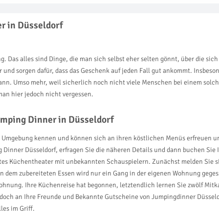
r in Düsseldorf
Das alles sind Dinge, die man sich selbst eher selten gönnt, über die sich 
und sorgen dafür, dass das Geschenk auf jeden Fall gut ankommt. Insbesond
ann. Umso mehr, weil sicherlich noch nicht viele Menschen bei einem solc
 man hier jedoch nicht vergessen.
mping Dinner in Düsseldorf
ichen Umgebung kennen und können sich an ihren köstlichen Menüs erfreuen 
 Dinner Düsseldorf, erfragen Sie die näheren Details und dann buchen Sie 
ektes Küchentheater mit unbekannten Schauspielern. Zunächst melden Sie sic
n dem zubereiteten Essen wird nur ein Gang in der eigenen Wohnung geges
ohnung. Ihre Küchenreise hat begonnen, letztendlich lernen Sie zwölf Mit
 doch an Ihre Freunde und Bekannte Gutscheine von Jumpingdinner Düsseldo
es im Griff.