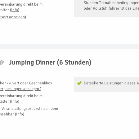
Stunden Teilnahmebedingungen
vereinbarung direkt beim
oder Rollstuhlfahrer ist das Erle
talter
(
Info
)
isort anzeigen
)
Jumping Dinner (6 Stunden)
henkkuvert oder Geschenkbox
Detaillierte Leistungen dieses 
Verpackungen anzeigen
)
vereinbarung direkt beim
talter
(
Info
)
r Veranstaltungsort erst nach dem
insehbar
(
Info
)