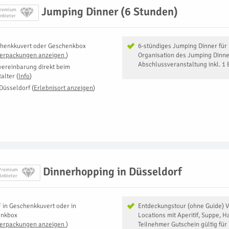
Jumping Dinner (6 Stunden)
remium
nbieter
henkkuvert oder Geschenkbox
6-stündiges Jumping Dinner für
Verpackungen anzeigen
)
Organisation des Jumping Dinn
Abschlussveranstaltung inkl. 
vereinbarung direkt beim
talter
(
Info
)
Düsseldorf
(
Erlebnisort anzeigen
)
Dinnerhopping in Düsseldorf
Premium
Anbieter
F
in
Geschenkkuvert oder in
Entdeckungstour (ohne Guide) V
enkbox
Locations mit Aperitif, Suppe, 
Verpackungen anzeigen
)
Teilnehmer Gutschein gültig für