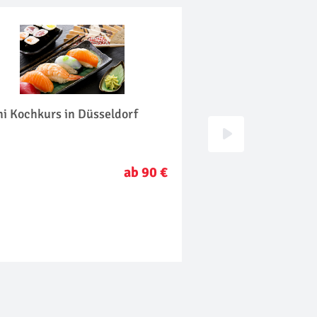
i Kochkurs in Düsseldorf
Käse & Wein in Düs
ab 90 €