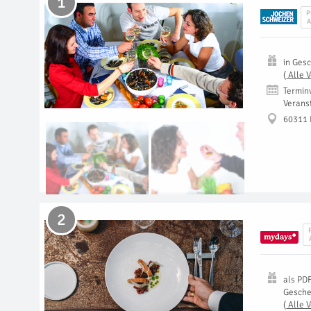
1
P
A
in
Gesc
(
Alle 
Termin
Verans
60311 
2
als
PD
Gesch
(
Alle 