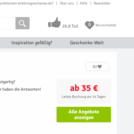
unktioniert erlebnisgeschenke.de?
Über uns
Hilfe
Newsletter
0
Wunschzettel
26,8 Tsd.
Inspiration gefällig?
Geschenke-Welt
82
zigartig?
ab 35 €
r haben die Antworten!
Letzte Buchung vor 14 Tagen
Alle Angebote
anzeigen