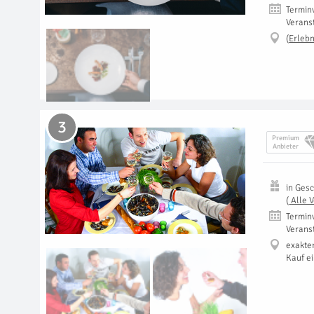
Termin
Verans
(
Erlebn
3
Premium
Anbieter
in
Gesc
(
Alle 
Termin
Verans
exakte
Kauf e