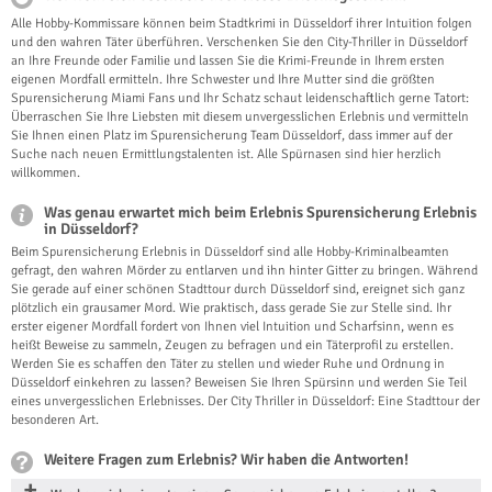
Alle Hobby-Kommissare können beim Stadtkrimi in Düsseldorf ihrer Intuition folgen
und den wahren Täter überführen. Verschenken Sie den City-Thriller in Düsseldorf
an Ihre Freunde oder Familie und lassen Sie die Krimi-Freunde in Ihrem ersten
eigenen Mordfall ermitteln. Ihre Schwester und Ihre Mutter sind die größten
Spurensicherung Miami Fans und Ihr Schatz schaut leidenschaftlich gerne Tatort:
Überraschen Sie Ihre Liebsten mit diesem unvergesslichen Erlebnis und vermitteln
Sie Ihnen einen Platz im Spurensicherung Team Düsseldorf, dass immer auf der
Suche nach neuen Ermittlungstalenten ist. Alle Spürnasen sind hier herzlich
willkommen.
Was genau erwartet mich beim Erlebnis Spurensicherung Erlebnis
in Düsseldorf?
Beim Spurensicherung Erlebnis in Düsseldorf sind alle Hobby-Kriminalbeamten
gefragt, den wahren Mörder zu entlarven und ihn hinter Gitter zu bringen. Während
Sie gerade auf einer schönen Stadttour durch Düsseldorf sind, ereignet sich ganz
plötzlich ein grausamer Mord. Wie praktisch, dass gerade Sie zur Stelle sind. Ihr
erster eigener Mordfall fordert von Ihnen viel Intuition und Scharfsinn, wenn es
heißt Beweise zu sammeln, Zeugen zu befragen und ein Täterprofil zu erstellen.
Werden Sie es schaffen den Täter zu stellen und wieder Ruhe und Ordnung in
Düsseldorf einkehren zu lassen? Beweisen Sie Ihren Spürsinn und werden Sie Teil
eines unvergesslichen Erlebnisses. Der City Thriller in Düsseldorf: Eine Stadttour der
besonderen Art.
Weitere Fragen zum Erlebnis? Wir haben die Antworten!