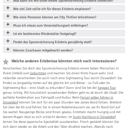
Was kann ich mir unter einem Spurensicherung Erlebnis vorstellen?
Wie viel Zeit sollte ich für dieses Erlebnis einplanen?
Wie viele Personen können am City Thriller teilnehmen?
Muss ich etwas zum Veranstaltungsort mitbringen?
Ist ein bestimmtes Mindestalter festgelegt?
Findet das Spurensicherung Erlebnis ganzjährig statt?
Können Zuschauer mitgebracht werden?
Welche anderen Erlebnisse könnten mich noch interessieren?
Verschenken Sie doch das Spurensicherung Erlebnis einem lieben Menschen in
Ihrem Umfeld zum
Geburtstag
und machen Sie einen Krimi-Traum wahr. Und
nebenbei verschenken Sie auch noch eine Sightseeing Tour durch Düsseldorf. Sie
finden es langweilig immer auf die gleiche Art und Weise – zu Fuß oder im
Sightseeing Bus – eine Stadt zu erkunden? Dann sind Sie bei der
Segwag Tour
genau richtig. Mit futuristisch aussehenden Rollern geht es ab durch die Stadt: Die
perfekte Kombination aus Fahrspaß und Kultur. Beim
Ferrari selber fahren in
Düsseldorf
können Sie sich für ein paar Stunden wie James Bond fühlen. Brettern
Sie über die Kö und fahren Sie in einem Nobelrestaurant vor, wo Ihr Bond Girl auf
Sie wartet: Neugierige Blicke sind Ihnen gewiss. Ermitteln macht hungrig und mit
leerem Magen lässt es sich schlecht denken: Im
Sushi Kochkurs in Düsseldorf
lernen Sie diese japanische Spezialität zuzubereiten. Frisch gestärkt können Sie
sich dann wieder an die Arbeit und den Täter dingfest machen. Abends nach