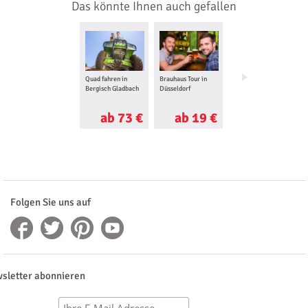
Das könnte Ihnen auch gefallen
Quad fahren in
Brauhaus Tour in
Romantisches
Bergisch Gladbach
Düsseldorf
Wochenende in
Düsseldorf
ab 73 €
ab 19 €
ab 250 €
Folgen Sie uns auf
sletter abonnieren