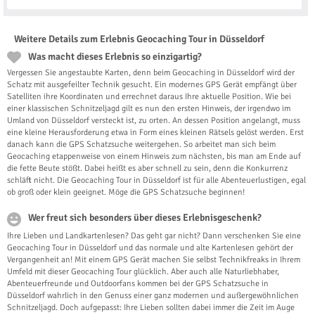
Weitere Details zum Erlebnis Geocaching Tour in Düsseldorf
Was macht dieses Erlebnis so einzigartig?
Vergessen Sie angestaubte Karten, denn beim Geocaching in Düsseldorf wird der
Schatz mit ausgefeilter Technik gesucht. Ein modernes GPS Gerät empfängt über
Satelliten ihre Koordinaten und errechnet daraus Ihre aktuelle Position. Wie bei
einer klassischen Schnitzeljagd gilt es nun den ersten Hinweis, der irgendwo im
Umland von Düsseldorf versteckt ist, zu orten. An dessen Position angelangt, muss
eine kleine Herausforderung etwa in Form eines kleinen Rätsels gelöst werden. Erst
danach kann die GPS Schatzsuche weitergehen. So arbeitet man sich beim
Geocaching etappenweise von einem Hinweis zum nächsten, bis man am Ende auf
die fette Beute stößt. Dabei heißt es aber schnell zu sein, denn die Konkurrenz
schläft nicht. Die Geocaching Tour in Düsseldorf ist für alle Abenteuerlustigen, egal
ob groß oder klein geeignet. Möge die GPS Schatzsuche beginnen!
Wer freut sich besonders über dieses Erlebnisgeschenk?
Ihre Lieben und Landkartenlesen? Das geht gar nicht? Dann verschenken Sie eine
Geocaching Tour in Düsseldorf und das normale und alte Kartenlesen gehört der
Vergangenheit an! Mit einem GPS Gerät machen Sie selbst Technikfreaks in Ihrem
Umfeld mit dieser Geocaching Tour glücklich. Aber auch alle Naturliebhaber,
Abenteuerfreunde und Outdoorfans kommen bei der GPS Schatzsuche in
Düsseldorf wahrlich in den Genuss einer ganz modernen und außergewöhnlichen
Schnitzeljagd. Doch aufgepasst: Ihre Lieben sollten dabei immer die Zeit im Auge