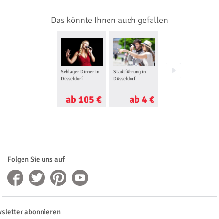
Das könnte Ihnen auch gefallen
Schlager Dinner in
Stadtführung in
Musical Dinner in
Düsseldorf
Düsseldorf
Düsseldorf
ab 105 €
ab 4 €
ab 62 €
Folgen Sie uns auf
sletter abonnieren