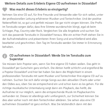
Weitere Details zum Erlebnis Eigene CD aufnehmen in Düsseldorf
Was macht dieses Erlebnis so einzigartig?
Nehmen Sie eine CD auf, für Ihre Freunde und Verwandte oder für sich selbst, unter
der professionellen Leitung erfahrener Musiker und Tontechniker. Und der positive
Nebeneffekt ist, so gut und perfekt müssen Sie gar nicht singen können. Die Profis
im Tonstudio sorgen dafür, dass Ihre Stimme wunderschön klingt, egal ob beim
Schlager, Pop, Country oder Rock. Vergleichen Sie alle Angebote und suchen Sie
sich das passende Tonstudio in Düsseldorf heraus. Wie ein echter Profi stehen Sie in
der Aufnahmekabine und präsentieren Ihren Song und anschließend wird alles
bearbeitet und geschnitten. Den Tag im Tonstudio werden Sie immer in Erinnerung
behalten.
CD aufnehmen in Düsseldorf: Werde Sie im Tonstudio zum
Superstar
Sie müssen kein Popstar sein, wenn Sie Ihre eigene CD haben wollen. Das geht in
Düsseldorf per Gutschein ganz einfach. Die Aktion heißt schlicht und ergreifend Be
a Popstar Düsseldorf und hier bei haben Sie dann die Möglichkeit in einem
professionellen Tonstudio mit samt Musiker und Tontechniker Ihre eigene CD auf zu
nehmen. Suchen Sie sich dafür einige Songs aus den aktuellen Charts oder unter
den Oldies aus, üben Sie sie entsprechend ein und schon kann es los gehen. Für die
richtige musikalische Untermalung sorgt dann ein Playback, das heißt, die
Aufnahme ist nur möglich, wenn die entsprechende Musik im Playbackarchiv
vorhanden ist. Dieses ist allerdings sehr umfangreich, zur Sicherheit können Sie
dies aber vorher noch mit dem Tontechniker abklären. Sie sehen also eine CD
aufnehmen Düsseldorf ist ganz einfach. Was Sie letztendlich dann mit den