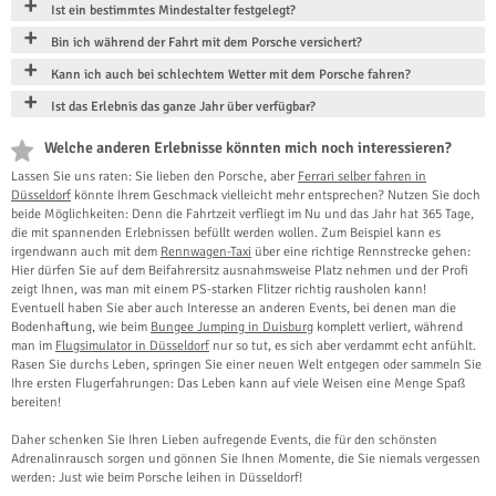
Ist ein bestimmtes Mindestalter festgelegt?
Bin ich während der Fahrt mit dem Porsche versichert?
Kann ich auch bei schlechtem Wetter mit dem Porsche fahren?
Ist das Erlebnis das ganze Jahr über verfügbar?
Welche anderen Erlebnisse könnten mich noch interessieren?
Lassen Sie uns raten: Sie lieben den Porsche, aber
Ferrari selber fahren in
Düsseldorf
könnte Ihrem Geschmack vielleicht mehr entsprechen? Nutzen Sie doch
beide Möglichkeiten: Denn die Fahrtzeit verfliegt im Nu und das Jahr hat 365 Tage,
die mit spannenden Erlebnissen befüllt werden wollen. Zum Beispiel kann es
irgendwann auch mit dem
Rennwagen-Taxi
über eine richtige Rennstrecke gehen:
Hier dürfen Sie auf dem Beifahrersitz ausnahmsweise Platz nehmen und der Profi
zeigt Ihnen, was man mit einem PS-starken Flitzer richtig rausholen kann!
Eventuell haben Sie aber auch Interesse an anderen Events, bei denen man die
Bodenhaftung, wie beim
Bungee Jumping in Duisburg
komplett verliert, während
man im
Flugsimulator in Düsseldorf
nur so tut, es sich aber verdammt echt anfühlt.
Rasen Sie durchs Leben, springen Sie einer neuen Welt entgegen oder sammeln Sie
Ihre ersten Flugerfahrungen: Das Leben kann auf viele Weisen eine Menge Spaß
bereiten!
Daher schenken Sie Ihren Lieben aufregende Events, die für den schönsten
Adrenalinrausch sorgen und gönnen Sie Ihnen Momente, die Sie niemals vergessen
werden: Just wie beim Porsche leihen in Düsseldorf!