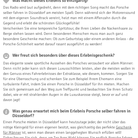
Was macht dieses Erlebnis so einzigartig?
Das Radio wird laut aufgedreht, denn mit dem richtigen Song macht das Porsche
selber fahren in Düsseldorf am meisten Spaß: Denn während sich der Motorensound
mit dem eigenen Soundtrack vereint, heizt man mit einem Affenzahn durch die
Gegend und erlebt die schönsten Glücksgefühle!
Verschenken Sie eine temporeiche Spritztour, die Ihren Lieben die Nackenhaare zu
Berge stehen lassen wird. Denn besonderen Menschen muss man auch ganz
besondere Geschenke machen: Ob zum Geburtstag oder einem anderen Anlass - die
Porsche-Schönheit wartet darauf rasant ausgeführt zu werden!
Wer freut sich besonders über dieses Erlebnisgeschenk?
Das elegante sowie sportliche Aussehen des Porsches verzaubert vor allem Männer:
Denn nicht jeder kann sich diesen Luxusschlitten leisten, aber die meisten wollen in
den Genuss eines Fahrerlebnisses der Extraklasse, wie diesem, kommen. Sorgen Sie
für eine Überraschung und schenken Sie zum Beispiel Ihrem Ehemann eine
turbulente Fahrt, indem Sie einen Porsche in Düsseldorf für ihn mieten. Machen
Sie sich gemeinsam auf den Weg zum Treffpunkt und beobachten Sie Ihren Schatz
dabei, wie er mit strahlenden Augen in die Luxuskarosse steigt, bevor er auf und
davon jagt!
Was genau erwartet mich beim Erlebnis Porsche selber fahren in
Düsseldorf?
Einen Porsche mieten in Düsseldorf kann heutzutage jeder, der nicht über das
nötige Kleingeld für einen eigenen besitzt, was gleichzeitig das perfekte
Geschenk
für Männer
ist, wenn man diesen einen langgehegten Wunsch erfüllen will!
Daher freuen Sie sich, denn am Tag Ihrer Wahl können Sie endlich Porsche fahren