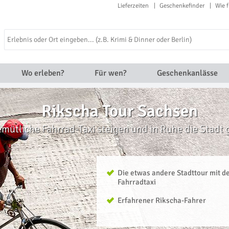
Lieferzeiten
Geschenkefinder
Wie f
Wo erleben?
Für wen?
Geschenkanlässe
Rikscha Tour Sachsen
emütliche Fahrrad-Taxi steigen und in Ruhe die Stadt
Die etwas andere Stadttour mit 
Fahrradtaxi
Erfahrener Rikscha-Fahrer