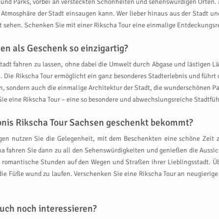
und Parks, vorbei an versteckten Schönheiten und sehenswürdigen Orten. Mi
tmosphäre der Stadt einsaugen kann. Wer lieber hinaus aus der Stadt und 
 sehen. Schenken Sie mit einer Rikscha Tour eine einmalige Entdeckungsr
en als Geschenk so einzigartig?
Stadt fahren zu lassen, ohne dabei die Umwelt durch Abgase und lästigen Lä
. Die Rikscha Tour ermöglicht ein ganz besonderes Stadterlebnis und führt
ßen, sondern auch die einmalige Architektur der Stadt, die wunderschönen 
Sie eine Rikscha Tour – eine so besondere und abwechslungsreiche Stadtfüh
ebnis Rikscha Tour Sachsen geschenkt bekommt?
 nutzen Sie die Gelegenheit, mit dem Beschenkten eine schöne Zeit zu 
a fahren Sie dann zu all den Sehenswürdigkeiten und genießen die Aussich
romantische Stunden auf den Wegen und Straßen ihrer Lieblingsstadt. Über
die Füße wund zu laufen. Verschenken Sie eine Rikscha Tour an neugierige 
uch noch interessieren?