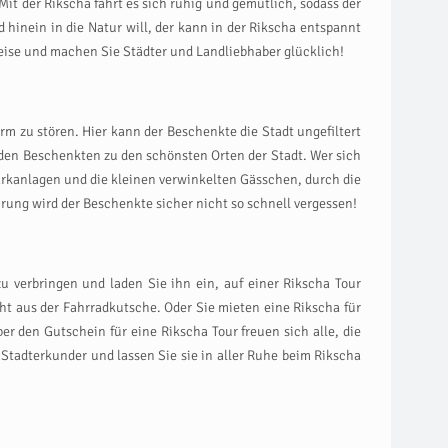
t der Rikscha fährt es sich ruhig und gemütlich, sodass der
hinein in die Natur will, der kann in der Rikscha entspannt
eise und machen Sie Städter und Landliebhaber glücklich!
rm zu stören. Hier kann der Beschenkte die Stadt ungefiltert
 den Beschenkten zu den schönsten Orten der Stadt. Wer sich
Parkanlagen und die kleinen verwinkelten Gässchen, durch die
rung wird der Beschenkte sicher nicht so schnell vergessen!
verbringen und laden Sie ihn ein, auf einer Rikscha Tour
t aus der Fahrradkutsche. Oder Sie mieten eine Rikscha für
 den Gutschein für eine Rikscha Tour freuen sich alle, die
Stadterkunder und lassen Sie sie in aller Ruhe beim Rikscha