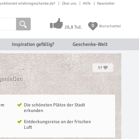
unktioniert erlebnisgeschenke.de?
Über uns
Hilfe
Newsletter
0
Wunschzettel
26,8 Tsd.
Inspiration gefällig?
Geschenke-Welt
57
 genießen
dem
Die schönsten Plätze der Stadt
erkunden
Entdeckungsreise an der frischen
Luft