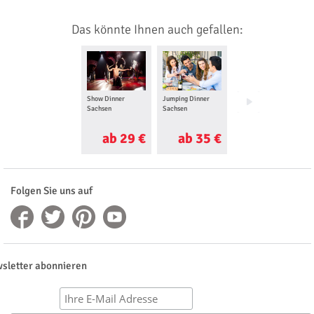
Das könnte Ihnen auch gefallen:
Show Dinner
Jumping Dinner
Comedy Dinner
Sachsen
Sachsen
Sachsen
ab 29 €
ab 35 €
ab 20 €
Folgen Sie uns auf
sletter abonnieren