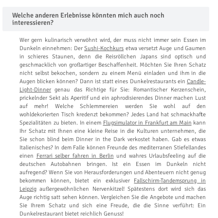
Welche anderen Erlebnisse könnten mich auch noch
interessieren?
Wer gern kulinarisch verwöhnt wird, der muss nicht immer sein Essen im
Dunkeln einnehmen: Der
Sushi-Kochkurs
etwa versetzt Auge und Gaumen
in schieres Staunen, denn die Reisröllchen Japans sind optisch und
geschmacklich von großartiger Beschaffenheit. Möchten Sie Ihren Schatz
nicht selbst bekochen, sondern zu einem Menü einladen und ihm in die
Augen blicken können? Dann ist statt eines Dunkelrestaurants ein
Candle-
Light-Dinner
genau das Richtige für Sie: Romantischer Kerzenschein,
prickelnder Sekt als Aperitif und ein aphrodisierendes Dinner machen Lust
auf mehr! Welche Schlemmereien werden Sie wohl auf den
wohldekorierten Tisch kredenzt bekommen? Jedes Land hat schmackhafte
Spezialitäten zu bieten. In einem
Flugsimulator in Frankfurt am Main
kann
Ihr Schatz mit Ihnen eine kleine Reise in die Kulturen unternehmen, die
Sie schon blind beim Dinner in the Dark verkostet haben. Gab es etwas
Italienisches? In dem Falle können Freunde des mediterranen Stiefellandes
einen
Ferrari selber fahren in Berlin
und wahres Urlaubsfeeling auf die
deutschen Autobahnen bringen. Ist ein Essen im Dunkeln nicht
aufregend? Wenn Sie von Herausforderungen und Abenteuern nicht genug
bekommen können, bietet ein exklusiver
Fallschirm-Tandemsprung in
Leipzig
außergewöhnlichen Nervenkitzel! Spätestens dort wird sich das
Auge richtig satt sehen können. Vergleichen Sie die Angebote und machen
Sie Ihrem Schatz und sich eine Freude, die die Sinne verführt: Ein
Dunkelrestaurant bietet reichlich Genuss!