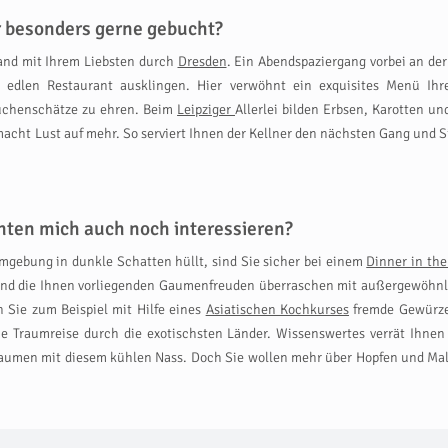
r besonders gerne gebucht?
and mit Ihrem Liebsten durch
Dresden
. Ein Abendspaziergang vorbei an de
 edlen Restaurant ausklingen. Hier verwöhnt ein exquisites Menü I
üchenschätze zu ehren. Beim
Leipziger
Allerlei bilden Erbsen, Karotten u
cht Lust auf mehr. So serviert Ihnen der Kellner den nächsten Gang und S
nten mich auch noch interessieren?
Umgebung in dunkle Schatten hüllt, sind Sie sicher bei einem
Dinner in the
 und die Ihnen vorliegenden Gaumenfreuden überraschen mit außergewöhnli
 Sie zum Beispiel mit Hilfe eines
Asiatischen Kochkurses
fremde Gewürze 
he Traumreise durch die exotischsten Länder. Wissenswertes verrät Ihnen
 Gaumen mit diesem kühlen Nass. Doch Sie wollen mehr über Hopfen und Mal