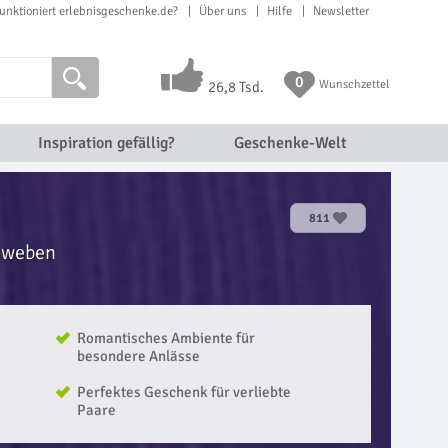
unktioniert erlebnisgeschenke.de?
Über uns
Hilfe
Newsletter
0
Wunschzettel
26,8 Tsd.
Inspiration gefällig?
Geschenke-Welt
811
hweben
Romantisches Ambiente für
besondere Anlässe
Perfektes Geschenk für verliebte
Paare