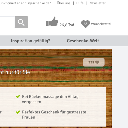
unktioniert erlebnisgeschenke.de?
Über uns
Hilfe
Newsletter
0
Wunschzettel
26,8 Tsd.
Inspiration gefällig?
Geschenke-Welt
229
 nur für Sie
Bei Rückenmassage den Alltag
vergessen
r
Perfektes Geschenk für gestresste
Frauen