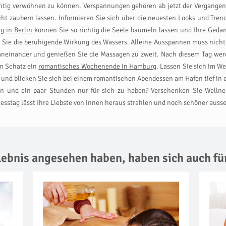
chtig verwöhnen zu können. Verspannungen gehören ab jetzt der Vergangen
icht zaubern lassen. Informieren Sie sich über die neuesten Looks und Tre
g in Berlin
können Sie so richtig die Seele baumeln lassen und Ihre Gedan
n Sie die beruhigende Wirkung des Wassers. Alleine Ausspannen muss nich
aneinander und genießen Sie die Massagen zu zweit. Nach diesem Tag wer
em Schatz ein
romantisches Wochenende in Hamburg
. Lassen Sie sich im W
 und blicken Sie sich bei einem romantischen Abendessen am Hafen tief in 
nen und ein paar Stunden nur für sich zu haben? Verschenken Sie Wellnes
sstag lässt Ihre Liebste von innen heraus strahlen und noch schöner auss
rlebnis angesehen haben,
haben sich auch fü