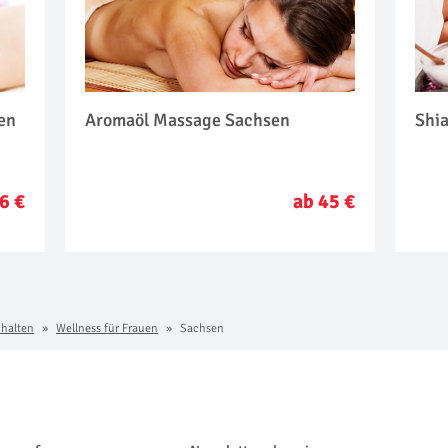
en
Aromaöl Massage Sachsen
Shi
6 €
ab 45 €
chalten
Wellness für Frauen
Sachsen