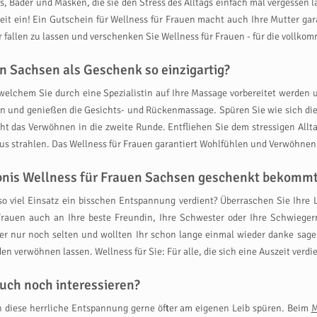
 Bäder und Masken, die sie den Stress des Alltags einfach mal vergessen 
zeit ein! Ein Gutschein für Wellness für Frauen macht auch Ihre Mutter g
r fallen zu lassen und verschenken Sie Wellness für Frauen - für die voll
n Sachsen als Geschenk so einzigartig?
 welchem Sie durch eine Spezialistin auf Ihre Massage vorbereitet werden 
ln und genießen die Gesichts- und Rückenmassage. Spüren Sie wie sich die
ht das Verwöhnen in die zweite Runde. Entfliehen Sie dem stressigen Allt
us strahlen. Das Wellness für Frauen garantiert Wohlfühlen und Verwöhnen
lebnis Wellness für Frauen Sachsen geschenkt bekomm
 so viel Einsatz ein bisschen Entspannung verdient? Überraschen Sie Ihre
auen auch an Ihre beste Freundin, Ihre Schwester oder Ihre Schwiegerm
ter nur noch selten und wollten Ihr schon lange einmal wieder danke sag
n verwöhnen lassen. Wellness für Sie: Für alle, die sich eine Auszeit verdi
uch noch interessieren?
en diese herrliche Entspannung gerne öfter am eigenen Leib spüren. Beim
M