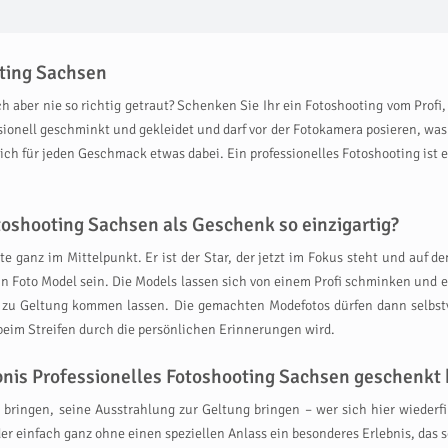
oting Sachsen
h aber nie so richtig getraut? Schenken Sie Ihr ein Fotoshooting vom Profi,
sionell geschminkt und gekleidet und darf vor der Fotokamera posieren, wa
lich für jeden Geschmack etwas dabei. Ein professionelles Fotoshooting ist e
toshooting Sachsen als Geschenk so einzigartig?
 ganz im Mittelpunkt. Er ist der Star, der jetzt im Fokus steht und auf de
ein Foto Model sein. Die Models lassen sich von einem Profi schminken und e
fen zu Geltung kommen lassen. Die gemachten Modefotos dürfen dann selb
 beim Streifen durch die persönlichen Erinnerungen wird.
ebnis Professionelles Fotoshooting Sachsen geschenk
bringen, seine Ausstrahlung zur Geltung bringen – wer sich hier wiederfin
r einfach ganz ohne einen speziellen Anlass ein besonderes Erlebnis, das 