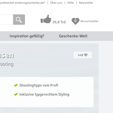
unktioniert erlebnisgeschenke.de?
Über uns
Hilfe
Newsletter
0
Wunschzettel
26,8 Tsd.
Inspiration gefällig?
Geschenke-Welt
hsen
448
ooting
Shootingtipps vom Profi
Inklusive typgerechtem Styling