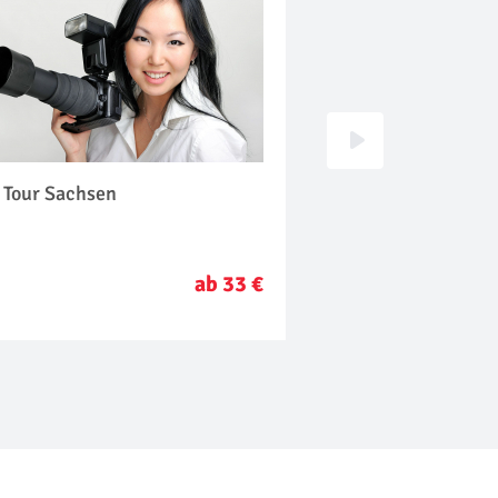
 Tour Sachsen
Fotografie Worksh
ab 33 €