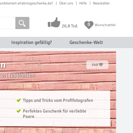
unktioniert erlebnisgeschenke.de?
Über uns
Hilfe
Newsletter
0
Wunschzettel
26,8 Tsd.
Inspiration gefällig?
Geschenke-Welt
en
240
keit festhalten
Tipps und Tricks vom Profifotografen
Perfektes Geschenk für verliebte
Paare