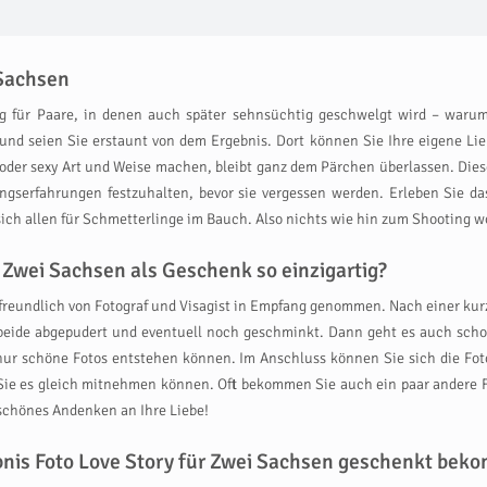
 Sachsen
ng für Paare, in denen auch später sehnsüchtig geschwelgt wird – waru
– und seien Sie erstaunt von dem Ergebnis. Dort können Sie Ihre eigene 
 oder sexy Art und Weise machen, bleibt ganz dem Pärchen überlassen. Diese
angserfahrungen festzuhalten, bevor sie vergessen werden. Erleben Sie da
ch allen für Schmetterlinge im Bauch. Also nichts wie hin zum Shooting wo e
 Zwei Sachsen als Geschenk so einzigartig?
ng freundlich von Fotograf und Visagist in Empfang genommen. Nach einer ku
ide abgepudert und eventuell noch geschminkt. Dann geht es auch schon 
s nur schöne Fotos entstehen können. Im Anschluss können Sie sich die 
s Sie es gleich mitnehmen können. Oft bekommen Sie auch ein paar andere F
schönes Andenken an Ihre Liebe!
ebnis Foto Love Story für Zwei Sachsen geschenkt bek