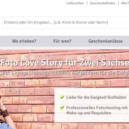
Lieferzeiten
Geschenkefinder
Wie f
Wo erleben?
Für wen?
Geschenkanlässe
Foto Love Story für Zwei Sachs
ound: Eigene Liebesgeschichte auf Bildern für die Ewig
Liebe für die Ewigkeit festhalten
Professionelles Fotoshooting mit
Make-up und Requisiten