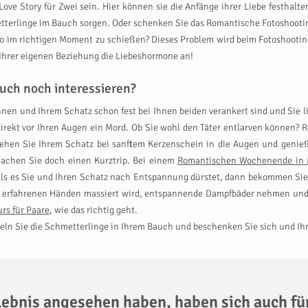
o Love Story für Zwei sein. Hier können sie die Anfänge ihrer Liebe festhal
terlinge im Bauch sorgen. Oder schenken Sie das Romantische Fotoshooting 
Foto im richtigen Moment zu schießen? Dieses Problem wird beim Fotoshooti
 Ihrer eigenen Beziehung die Liebeshormone an!
uch noch interessieren?
hnen und Ihrem Schatz schon fest bei Ihnen beiden verankert sind und Sie 
direkt vor Ihren Augen ein Mord. Ob Sie wohl den Täter entlarven können? 
sehen Sie Ihrem Schatz bei sanftem Kerzenschein in die Augen und genieß
 machen Sie doch einen Kurztrip. Bei einem
Romantischen Wochenende in
alls es Sie und Ihren Schatz nach Entspannung dürstet, dann bekommen Si
 erfahrenen Händen massiert wird, entspannende Dampfbäder nehmen und 
rs für Paare
, wie das richtig geht.
eln Sie die Schmetterlinge in Ihrem Bauch und beschenken Sie sich und Ihre
rlebnis angesehen haben,
haben sich auch fü