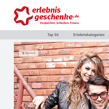
Top 50
Erlebniskategorien
Love is all ar