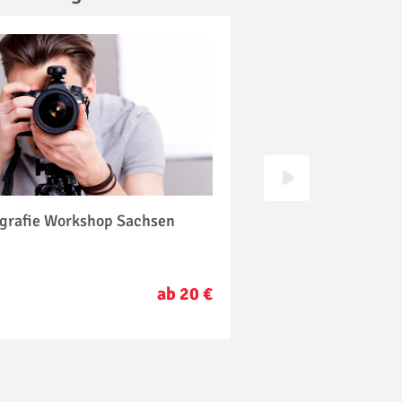
ografie Workshop Sachsen
Familien Fotoshoot
ab 20 €