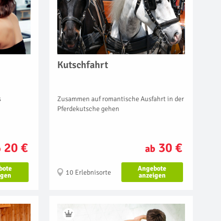
Kutschfahrt
Zusammen auf romantische Ausfahrt in der
s
Pferdekutsche gehen
30 €
20 €
ab
b
Angebote
bote
10 Erlebnisorte
anzeigen
igen