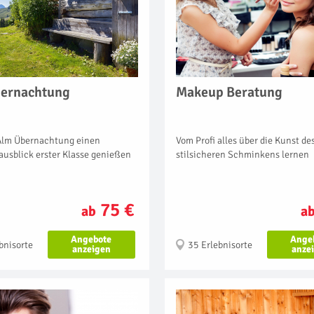
ernachtung
Makeup Beratung
 Alm Übernachtung einen
Vom Profi alles über die Kunst de
usblick erster Klasse genießen
stilsicheren Schminkens lernen
75 €
ab
a
Angebote
Ange
bnisorte
35 Erlebnisorte
anzeigen
anze