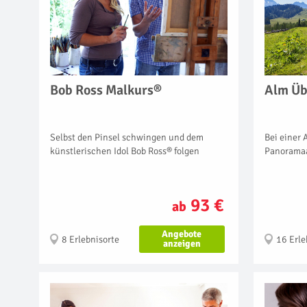
Bob Ross Malkurs®
Alm Üb
Selbst den Pinsel schwingen und dem
Bei einer
künstlerischen Idol Bob Ross® folgen
Panoramaa
93 €
ab
Angebote
8 Erlebnisorte
16 Erle
anzeigen