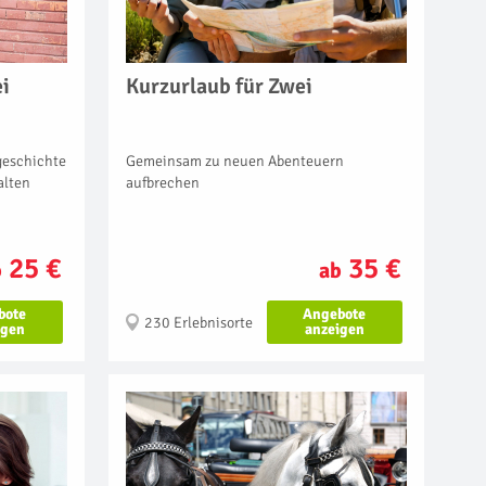
Kurzurlaub für Zwei
ei
Gemeinsam zu neuen Abenteuern
sgeschichte
aufbrechen
alten
35 €
25 €
ab
b
Angebote
bote
230 Erlebnisorte
anzeigen
igen