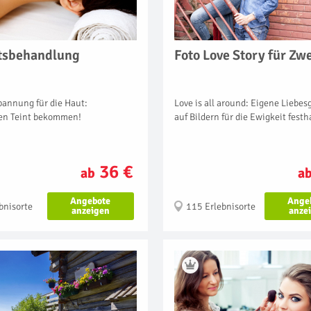
tsbehandlung
Foto Love Story für Zw
pannung für die Haut:
Love is all around: Eigene Liebe
en Teint bekommen!
auf Bildern für die Ewigkeit festh
36 €
ab
a
Angebote
Ange
bnisorte
115 Erlebnisorte
anzeigen
anze