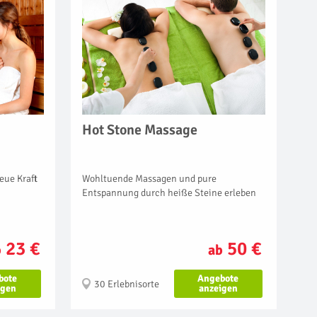
Hot Stone Massage
Wohltuende Massagen und pure
eue Kraft
Entspannung durch heiße Steine erleben
50 €
23 €
ab
b
Angebote
bote
30 Erlebnisorte
anzeigen
igen