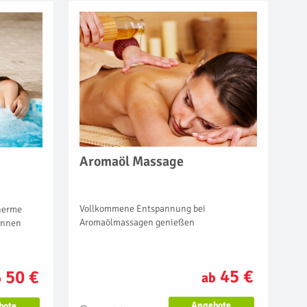
Aromaöl Massage
Vollkommene Entspannung bei
Therme
Aromaölmassagen genießen
annen
45 €
50 €
ab
b
Angebote
bote