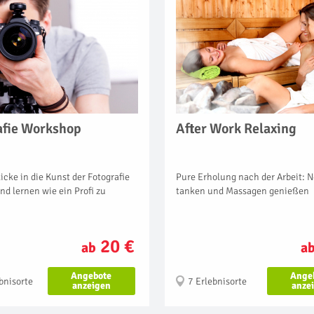
afie Workshop
After Work Relaxing
licke in die Kunst der Fotografie
Pure Erholung nach der Arbeit: N
nd lernen wie ein Profi zu
tanken und Massagen genießen
20 €
ab
a
Angebote
Ange
bnisorte
7 Erlebnisorte
anzeigen
anze