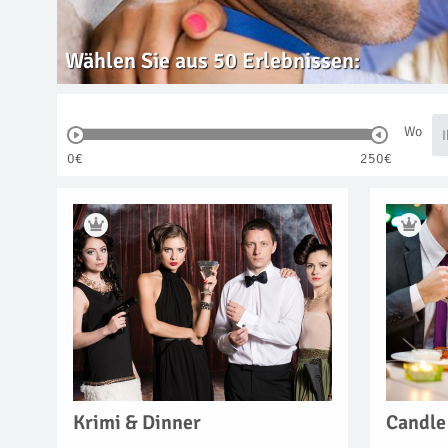
Wählen Sie aus
50
Erlebnissen:
Wo
0€
250€
Krimi & Dinner
Candle