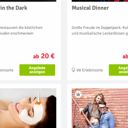
in the Dark
Musical Dinner
restaurant die köstlichen
Große Freude im Doppelpack: Kul
euden erschmecken
und musikalische Leckerbissen 
20 €
ab
a
Angebote
Ange
bnisorte
98 Erlebnisorte
anzeigen
anze