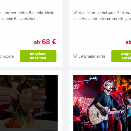
n und verliebtes Bauchkribbeln
Wertvolle und erholsame Zeit zu 
tischem Kerzenschein
dem Herzallerliebsten verbringen
68 €
ab
a
Angebote
Ange
bnisorte
59 Erlebnisorte
anzeigen
anze