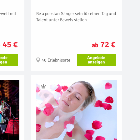
Be a popstar: Sänger sein für einen Tag und
zweit mit
Talent unter Beweis stellen
72 €
45 €
ab
b
Angebote
bote
40 Erlebnisorte
anzeigen
igen