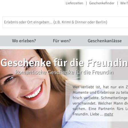
Lieferzeiten
Geschenkefinder
Wie f
Wo erleben?
Für wen?
Geschenkanlässe
Geschenke für die Freundin
Romantische Geschenke für die Freundin
Wer verliebt ist, hat nur ein
Momente und Erlebnisse zu teile
frisch verliebte. Schmetterlin
verschwindet. Welcher Mann di
suchen. Eine Partnerin fürs L
Freundin. Liebe ...