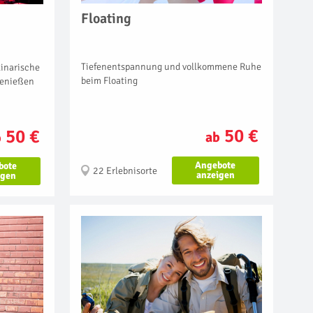
Floating
Tiefenentspannung und vollkommene Ruhe
inarische
beim Floating
genießen
50 €
50 €
ab
b
Angebote
bote
22 Erlebnisorte
anzeigen
igen