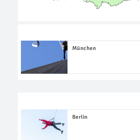
München
Berlin