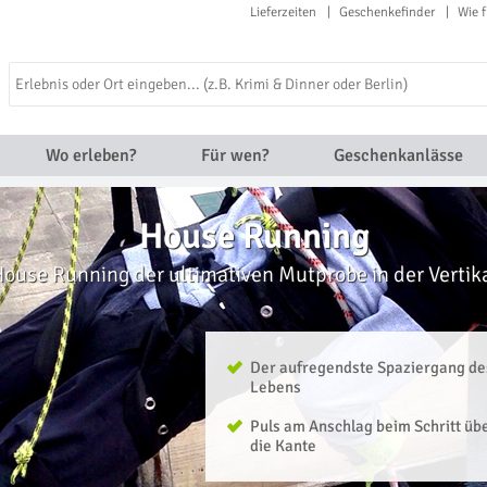
Lieferzeiten
Geschenkefinder
Wie f
Wo erleben?
Für wen?
Geschenkanlässe
House Running
House Running der ultimativen Mutprobe in der Vertika
Der aufregendste Spaziergang de
Lebens
Puls am Anschlag beim Schritt üb
die Kante