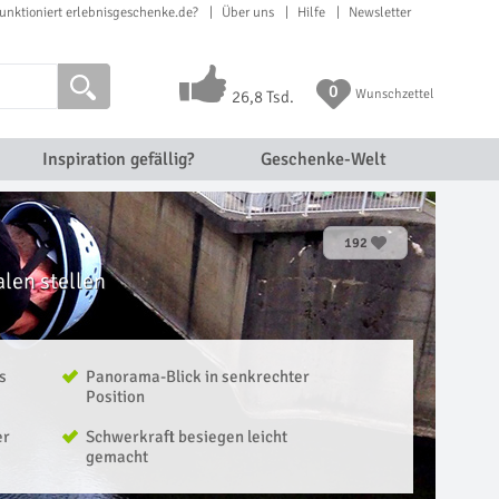
unktioniert erlebnisgeschenke.de?
Über uns
Hilfe
Newsletter
0
Wunschzettel
26,8 Tsd.
Inspiration gefällig?
Geschenke-Welt
192
len stellen
s
Panorama-Blick in senkrechter
Position
er
Schwerkraft besiegen leicht
gemacht