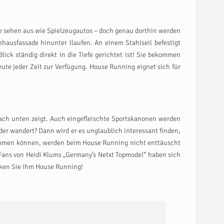
uge sehen aus wie Spielzeugautos – doch genau dorthin werden
ausfassade hinunter llaufen. An einem Stahlseil befestigt
lick ständig direkt in die Tiefe gerichtet ist! Sie bekommen
ute jeder Zeit zur Verfügung. House Running eignet sich für
nach unten zeigt. Auch eingefleischte Sportskanonen werden
der wandert? Dann wird er es unglaublich interessant finden,
kommen können, werden beim House Running nicht enttäuscht
e Fans von Heidi Klums „Germany’s Netxt Topmodel“ haben sich
nken Sie ihm House Running!