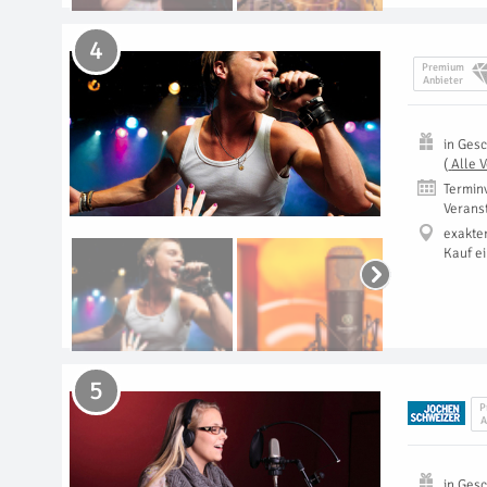
4
Premium
Anbieter
in
Gesc
(
Alle 
Termin
Verans
exakte
Kauf e
5
P
A
in
Gesc