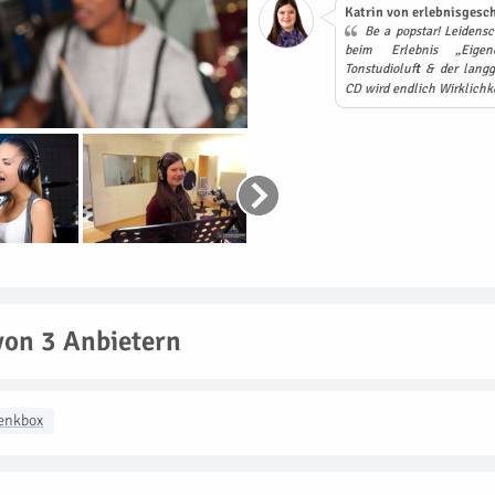
Katrin von erlebnisgesch
Be a popstar! Leidensc
beim Erlebnis „Eig
Tonstudioluft & der lang
CD wird endlich Wirklichk
von 3 Anbietern
enkbox