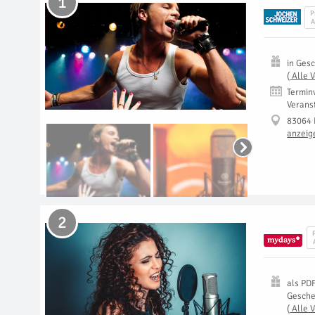
1
P
A
in
Gesc
(
Alle 
Termin
Verans
83064 
anzeig
2
als
PD
Gesch
(
Alle 