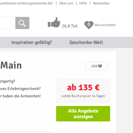
unktioniert erlebnisgeschenke.de?
Über uns
Hilfe
Newsletter
0
Wunschzettel
26,8 Tsd.
Inspiration gefällig?
Geschenke-Welt
 Main
269
zigartig?
ab 135 €
ieses Erlebnisgeschenk?
r haben die Antworten!
Letzte Buchung vor 14 Tagen
Alle Angebote
anzeigen