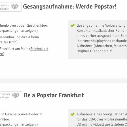
Gesangsaufnahme: Werde Popstar!
remium
nbieter
henkkuvert oder Geschenkbox
Gesangaufnahme Vorbereitung 
Verpackungen anzeigen
)
Korrektur musikalischer Fehler
eines vorher ausgewählten Song
vereinbarung direkt beim
Instrumentalplayback vorhande
talter
(
Info
)
Aufnahme (Abmischen, Mastern
Frankfurt am Main
(
Erlebnisort
Original-CD oder als M
en
)
Be a Popstar Frankfurt
Premium
Anbieter
F
in
Geschenkkuvert oder in
Aufnahme eines Songs Deiner W
enkbox
für das CD-Cover Professionell
Verpackungen anzeigen
)
CD mit individuell gestaltetem 