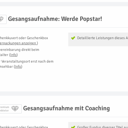
Gesangsaufnahme: Werde Popstar!
henkkuvert oder Geschenkbox
Detaillierte Leistungen dieses 
Verpackungen anzeigen
)
vereinbarung direkt beim
talter
(
Info
)
r Veranstaltungsort erst nach dem
insehbar
(
Info
)
Gesangsaufnahme mit Coaching
remium
nbieter
henkkuvert oder Geschenkbox
Großer Fundus diverser Titel a