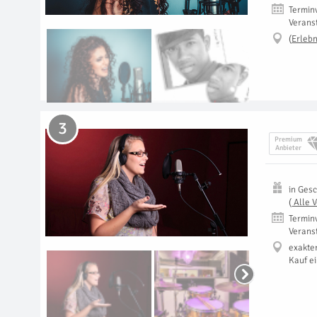
Termin
Verans
(
Erlebn
3
Premium
Anbieter
in
Gesc
(
Alle 
Termin
Verans
exakte
Kauf e