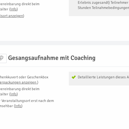
Erlebnis zugesandt) Teilnehmer
vereinbarung direkt beim
Stunden Teilnahmebedingungen
talter
(
Info
)
isort anzeigen
)
Gesangsaufnahme mit Coaching
henkkuvert oder Geschenkbox
Detaillierte Leistungen dieses 
Verpackungen anzeigen
)
vereinbarung direkt beim
talter
(
Info
)
r Veranstaltungsort erst nach dem
insehbar
(
Info
)