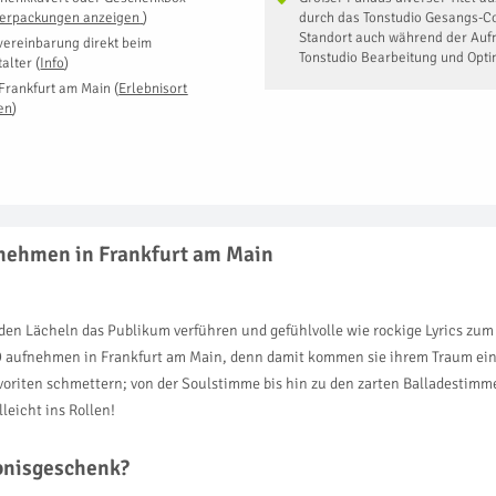
Verpackungen anzeigen
)
durch das Tonstudio Gesangs-Co
Standort auch während der Au
vereinbarung direkt beim
Tonstudio Bearbeitung und Opt
talter
(
Info
)
Frankfurt am Main
(
Erlebnisort
en
)
fnehmen in Frankfurt am Main
n Lächeln das Publikum verführen und gefühlvolle wie rockige Lyrics zum 
 aufnehmen in Frankfurt am Main, denn damit kommen sie ihrem Traum ein
avoriten schmettern; von der Soulstimme bis hin zu den zarten Balladestimm
eicht ins Rollen!
ebnisgeschenk?