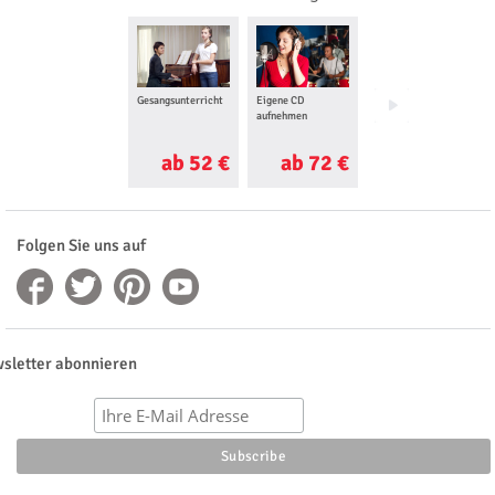
Gesangsunterricht
Eigene CD
Musical Dinner
aufnehmen
ab 52 €
ab 72 €
ab 50 €
Folgen Sie uns auf
sletter abonnieren