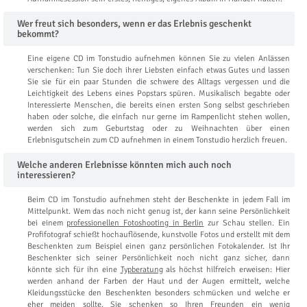
Wer freut sich besonders, wenn er das Erlebnis geschenkt
bekommt?
Eine eigene CD im Tonstudio aufnehmen können Sie zu vielen Anlässen
verschenken: Tun Sie doch ihrer Liebsten einfach etwas Gutes und lassen
Sie sie für ein paar Stunden die schwere des Alltags vergessen und die
Leichtigkeit des Lebens eines Popstars spüren. Musikalisch begabte oder
Interessierte Menschen, die bereits einen ersten Song selbst geschrieben
haben oder solche, die einfach nur gerne im Rampenlicht stehen wollen,
werden sich zum Geburtstag oder zu Weihnachten über einen
Erlebnisgutschein zum CD aufnehmen in einem Tonstudio herzlich freuen.
Welche anderen Erlebnisse könnten mich auch noch
interessieren?
Beim CD im Tonstudio aufnehmen steht der Beschenkte in jedem Fall im
Mittelpunkt. Wem das noch nicht genug ist, der kann seine Persönlichkeit
bei einem
professionellen Fotoshooting in Berlin
zur Schau stellen. Ein
Profifotograf schießt hochauflösende, kunstvolle Fotos und erstellt mit dem
Beschenkten zum Beispiel einen ganz persönlichen Fotokalender. Ist Ihr
Beschenkter sich seiner Persönlichkeit noch nicht ganz sicher, dann
könnte sich für ihn eine
Typberatung
als höchst hilfreich erweisen: Hier
werden anhand der Farben der Haut und der Augen ermittelt, welche
Kleidungsstücke den Beschenkten besonders schmücken und welche er
eher meiden sollte. Sie schenken so Ihren Freunden ein wenig