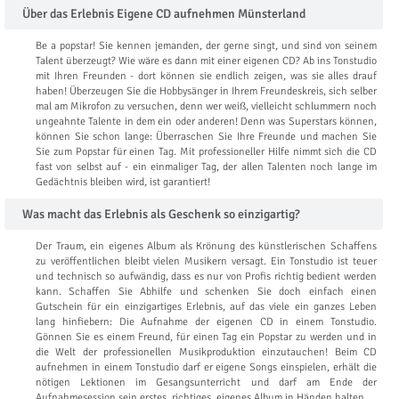
Über das Erlebnis Eigene CD aufnehmen Münsterland
Be a popstar! Sie kennen jemanden, der gerne singt, und sind von seinem
Talent überzeugt? Wie wäre es dann mit einer eigenen CD? Ab ins Tonstudio
mit Ihren Freunden - dort können sie endlich zeigen, was sie alles drauf
haben! Überzeugen Sie die Hobbysänger in Ihrem Freundeskreis, sich selber
mal am Mikrofon zu versuchen, denn wer weiß, vielleicht schlummern noch
ungeahnte Talente in dem ein oder anderen! Denn was Superstars können,
können Sie schon lange: Überraschen Sie Ihre Freunde und machen Sie
Sie zum Popstar für einen Tag. Mit professioneller Hilfe nimmt sich die CD
fast von selbst auf - ein einmaliger Tag, der allen Talenten noch lange im
Gedächtnis bleiben wird, ist garantiert!
Was macht das Erlebnis als Geschenk so einzigartig?
Der Traum, ein eigenes Album als Krönung des künstlerischen Schaffens
zu veröffentlichen bleibt vielen Musikern versagt. Ein Tonstudio ist teuer
und technisch so aufwändig, dass es nur von Profis richtig bedient werden
kann. Schaffen Sie Abhilfe und schenken Sie doch einfach einen
Gutschein für ein einzigartiges Erlebnis, auf das viele ein ganzes Leben
lang hinfiebern: Die Aufnahme der eigenen CD in einem Tonstudio.
Gönnen Sie es einem Freund, für einen Tag ein Popstar zu werden und in
die Welt der professionellen Musikproduktion einzutauchen! Beim CD
aufnehmen in einem Tonstudio darf er eigene Songs einspielen, erhält die
nötigen Lektionen im Gesangsunterricht und darf am Ende der
Aufnahmesession sein erstes, richtiges, eigenes Album in Händen halten.