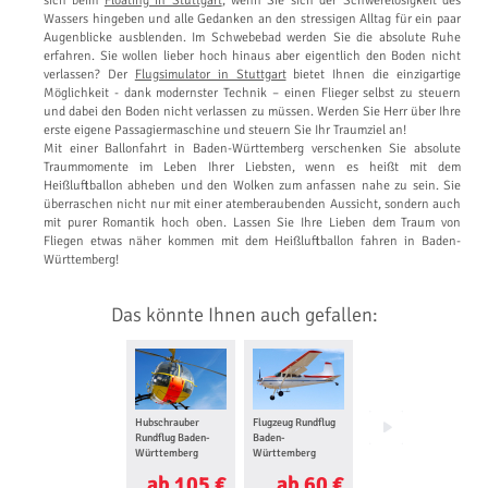
sich beim
Floating in Stuttgart
, wenn Sie sich der Schwerelosigkeit des
Wassers hingeben und alle Gedanken an den stressigen Alltag für ein paar
Augenblicke ausblenden. Im Schwebebad werden Sie die absolute Ruhe
erfahren. Sie wollen lieber hoch hinaus aber eigentlich den Boden nicht
verlassen? Der
Flugsimulator in Stuttgart
bietet Ihnen die einzigartige
Möglichkeit - dank modernster Technik – einen Flieger selbst zu steuern
und dabei den Boden nicht verlassen zu müssen. Werden Sie Herr über Ihre
erste eigene Passagiermaschine und steuern Sie Ihr Traumziel an!
Mit einer Ballonfahrt in Baden-Württemberg verschenken Sie absolute
Traummomente im Leben Ihrer Liebsten, wenn es heißt mit dem
Heißluftballon abheben und den Wolken zum anfassen nahe zu sein. Sie
überraschen nicht nur mit einer atemberaubenden Aussicht, sondern auch
mit purer Romantik hoch oben. Lassen Sie Ihre Lieben dem Traum von
Fliegen etwas näher kommen mit dem Heißluftballon fahren in Baden-
Württemberg!
Das könnte Ihnen auch gefallen:
Hubschrauber
Flugzeug Rundflug
Flugzeug selber
Rundflug Baden-
Baden-
fliegen Baden-
Württemberg
Württemberg
Württemberg
ab 105 €
ab 60 €
ab 105 €