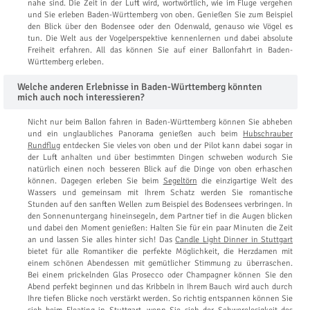
nahe sind. Die Zeit in der Luft wird, wortwörtlich, wie im Fluge vergehen
und Sie erleben Baden-Württemberg von oben. Genießen Sie zum Beispiel
den Blick über den Bodensee oder den Odenwald, genauso wie Vögel es
tun. Die Welt aus der Vogelperspektive kennenlernen und dabei absolute
Freiheit erfahren. All das können Sie auf einer Ballonfahrt in Baden-
Württemberg erleben.
Welche anderen Erlebnisse in Baden-Württemberg könnten
mich auch noch interessieren?
Nicht nur beim Ballon fahren in Baden-Württemberg können Sie abheben
und ein unglaubliches Panorama genießen auch beim
Hubschrauber
Rundflug
entdecken Sie vieles von oben und der Pilot kann dabei sogar in
der Luft anhalten und über bestimmten Dingen schweben wodurch Sie
natürlich einen noch besseren Blick auf die Dinge von oben erhaschen
können. Dagegen erleben Sie beim
Segeltörn
die einzigartige Welt des
Wassers und gemeinsam mit Ihrem Schatz werden Sie romantische
Stunden auf den sanften Wellen zum Beispiel des Bodensees verbringen. In
den Sonnenuntergang hineinsegeln, dem Partner tief in die Augen blicken
und dabei den Moment genießen: Halten Sie für ein paar Minuten die Zeit
an und lassen Sie alles hinter sich! Das
Candle Light Dinner in Stuttgart
bietet für alle Romantiker die perfekte Möglichkeit, die Herzdamen mit
einem schönen Abendessen mit gemütlicher Stimmung zu überraschen.
Bei einem prickelnden Glas Prosecco oder Champagner können Sie den
Abend perfekt beginnen und das Kribbeln in Ihrem Bauch wird auch durch
Ihre tiefen Blicke noch verstärkt werden. So richtig entspannen können Sie