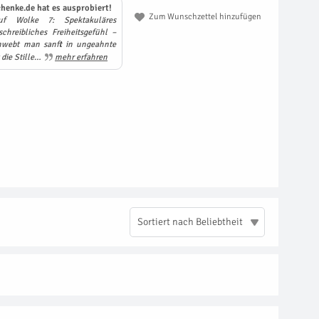
henke.de hat es ausprobiert!
Zum Wunschzettel hinzufügen
f Wolke 7: Spektakuläres
hreibliches Freiheitsgefühl –
hwebt man sanft in ungeahnte
die Stille…
mehr erfahren
Sortiert nach Beliebtheit