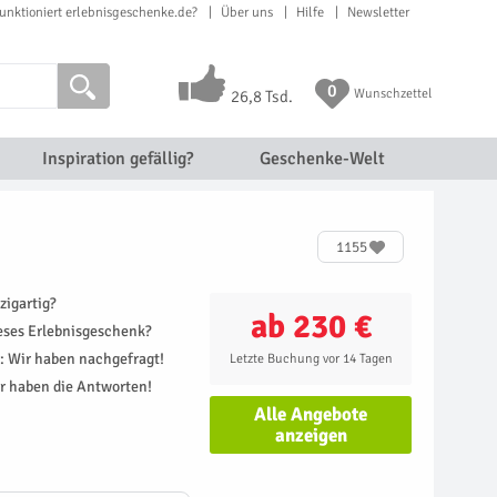
unktioniert erlebnisgeschenke.de?
Über uns
Hilfe
Newsletter
0
Wunschzettel
26,8 Tsd.
Inspiration gefällig?
Geschenke-Welt
1155
zigartig?
ab 230 €
ieses Erlebnisgeschenk?
r: Wir haben nachgefragt!
Letzte Buchung vor 14 Tagen
r haben die Antworten!
Alle Angebote
anzeigen