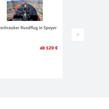
gschrauber Rundflug in Speyer
Wellnesstag in Ba
ab 120 €