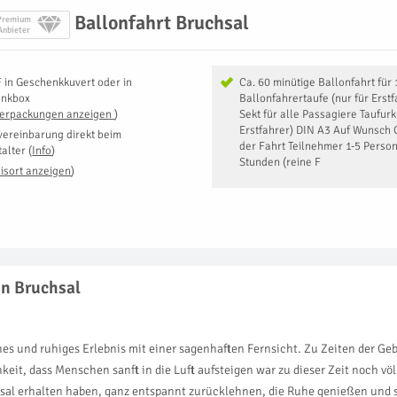
Ballonfahrt Bruchsal
Premium
Anbieter
F
in
Geschenkkuvert oder in
Ca. 60 minütige Ballonfahrt für
enkbox
Ballonfahrertaufe (nur für Erst
Verpackungen anzeigen
)
Sekt für alle Passagiere Taufurk
Erstfahrer) DIN A3 Auf Wunsch C
vereinbarung direkt beim
der Fahrt Teilnehmer 1-5 Perso
talter
(
Info
)
Stunden (reine F
isort anzeigen
)
in Bruchsal
hes und ruhiges Erlebnis mit einer sagenhaften Fernsicht. Zu Zeiten der Ge
t, dass Menschen sanft in die Luft aufsteigen war zu dieser Zeit noch völlig
hsal erhalten haben, ganz entspannt zurücklehnen, die Ruhe genießen und s