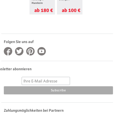
Mannheim
ab 180 €
ab 100 €
ab 120 €
Folgen Sie uns auf
sletter abonnieren
Zahlungsmöglichkeiten bei Partnern