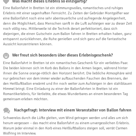
Was macht dieses Erlebnis so einzigartig?
Eine Ballonfahrt in Bretten ist ein stimmungsvolles, romantisches und ruhiges
Erlebnis mit einer sagenhaften Fernsicht. Zu Zeiten der Gebrüder Montgolfier war
eine Ballonfahrt noch eine sehr abenteuerliche und aufregende Angelegenheit,
denn die Möglichkeit, dass Menschen sanft in die Luft aufsteigen war zu dieser Zeit
noch völlig neu. Mittlerweile ist die Technik derart perfektioniert, dass sich
diejenigen, die einen Gutschein zum Ballon fahren in Bretten erhalten haben, ganz
entspannt zurücklehnen, die Ruhe genießen und sich ganz auf die fantastische
Aussicht konzentrieren können.
Wer freut sich besonders über dieses Erlebnisgeschenk?
Eine Ballonfahrt in Bretten ist ein romantisches Geschenk für ein verliebtes Paar.
Die beiden können sich im Korb des Ballons in den Armen liegen, während hinter
ihnen die Sonne orange-rötlich den Horizont berührt. Die liebliche Atmosphäre wird
nur gebrochen von dem immer wieder auftauchenden Fauchen des Brenners, der
den Heißluftballon erwärmt und ihn noch weiter zum Aufsteigen in den stahlblauen
Himmel bringt. Eine Einladung zu einer der Ballonfahrten in Bretten ist ein
Romantikerlebnis, für Verliebte, die etwas Wunderbares an einem besonderen Tag
gemeinsam erleben möchten.
Nachgefragt: Interview mit einem Veranstalter von Ballon fahren
Schwerelos durch die Lüfte gleiten, vom Wind getragen werden und alles um sich
herum vergessen – das macht eine Ballonfahrt zu einem unvergesslichen Erlebnis.
Warum jeder einmal in den Korb eines Heißluftballons steigen soll, verrät Carmen
Wolfring im Interview.