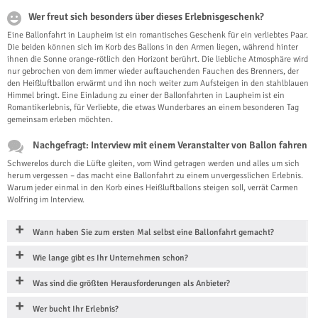
Wer freut sich besonders über dieses Erlebnisgeschenk?
Eine Ballonfahrt in Laupheim ist ein romantisches Geschenk für ein verliebtes Paar.
Die beiden können sich im Korb des Ballons in den Armen liegen, während hinter
ihnen die Sonne orange-rötlich den Horizont berührt. Die liebliche Atmosphäre wird
nur gebrochen von dem immer wieder auftauchenden Fauchen des Brenners, der
den Heißluftballon erwärmt und ihn noch weiter zum Aufsteigen in den stahlblauen
Himmel bringt. Eine Einladung zu einer der Ballonfahrten in Laupheim ist ein
Romantikerlebnis, für Verliebte, die etwas Wunderbares an einem besonderen Tag
gemeinsam erleben möchten.
Nachgefragt: Interview mit einem Veranstalter von Ballon fahren
Schwerelos durch die Lüfte gleiten, vom Wind getragen werden und alles um sich
herum vergessen – das macht eine Ballonfahrt zu einem unvergesslichen Erlebnis.
Warum jeder einmal in den Korb eines Heißluftballons steigen soll, verrät Carmen
Wolfring im Interview.
Wann haben Sie zum ersten Mal selbst eine Ballonfahrt gemacht?
Wie lange gibt es Ihr Unternehmen schon?
Was sind die größten Herausforderungen als Anbieter?
Wer bucht Ihr Erlebnis?