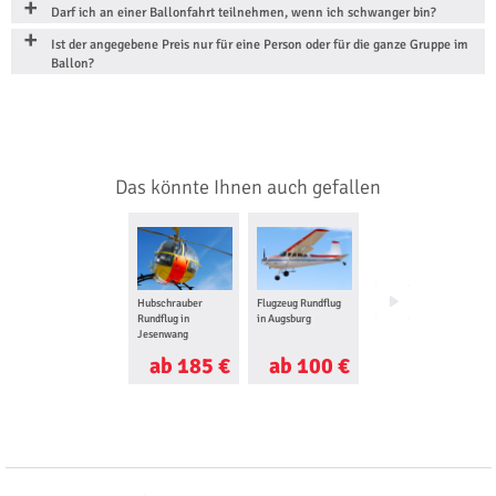
Darf ich an einer Ballonfahrt teilnehmen, wenn ich schwanger bin?
Ist der angegebene Preis nur für eine Person oder für die ganze Gruppe im
Ballon?
Das könnte Ihnen auch gefallen
Hubschrauber
Flugzeug Rundflug
Gleitschirm
Rundflug in
in Augsburg
Tandemflug in
Jesenwang
Pfronten
ab 185 €
ab 100 €
ab 125 €