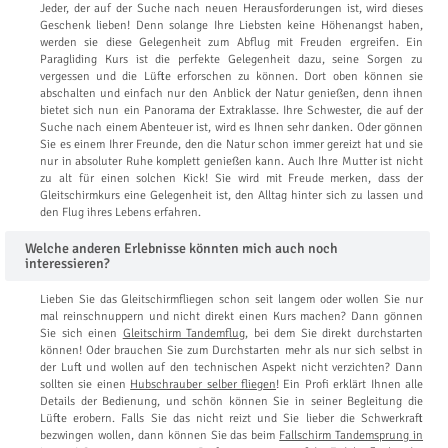
Jeder, der auf der Suche nach neuen Herausforderungen ist, wird dieses
Geschenk lieben! Denn solange Ihre Liebsten keine Höhenangst haben,
werden sie diese Gelegenheit zum Abflug mit Freuden ergreifen. Ein
Paragliding Kurs ist die perfekte Gelegenheit dazu, seine Sorgen zu
vergessen und die Lüfte erforschen zu können. Dort oben können sie
abschalten und einfach nur den Anblick der Natur genießen, denn ihnen
bietet sich nun ein Panorama der Extraklasse. Ihre Schwester, die auf der
Suche nach einem Abenteuer ist, wird es Ihnen sehr danken. Oder gönnen
Sie es einem Ihrer Freunde, den die Natur schon immer gereizt hat und sie
nur in absoluter Ruhe komplett genießen kann. Auch Ihre Mutter ist nicht
zu alt für einen solchen Kick! Sie wird mit Freude merken, dass der
Gleitschirmkurs eine Gelegenheit ist, den Alltag hinter sich zu lassen und
den Flug ihres Lebens erfahren.
Welche anderen Erlebnisse könnten mich auch noch
interessieren?
Lieben Sie das Gleitschirmfliegen schon seit langem oder wollen Sie nur
mal reinschnuppern und nicht direkt einen Kurs machen? Dann gönnen
Sie sich einen
Gleitschirm Tandemflug
, bei dem Sie direkt durchstarten
können! Oder brauchen Sie zum Durchstarten mehr als nur sich selbst in
der Luft und wollen auf den technischen Aspekt nicht verzichten? Dann
sollten sie einen
Hubschrauber selber fliegen
! Ein Profi erklärt Ihnen alle
Details der Bedienung, und schön können Sie in seiner Begleitung die
Lüfte erobern. Falls Sie das nicht reizt und Sie lieber die Schwerkraft
bezwingen wollen, dann können Sie das beim
Fallschirm Tandemsprung in