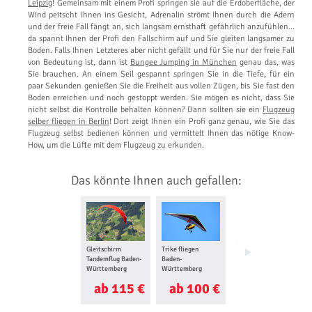
Leipzig
! Gemeinsam mit einem Profi springen sie auf die Erdoberfläche, der
Wind peitscht Ihnen ins Gesicht, Adrenalin strömt Ihnen durch die Adern
und der freie Fall fängt an, sich langsam ernsthaft gefährlich anzufühlen…
da spannt Ihnen der Profi den Fallschirm auf und Sie gleiten langsamer zu
Boden. Falls Ihnen Letzteres aber nicht gefällt und für Sie nur der freie Fall
von Bedeutung ist, dann ist
Bungee Jumping in München
genau das, was
Sie brauchen. An einem Seil gespannt springen Sie in die Tiefe, für ein
paar Sekunden genießen Sie die Freiheit aus vollen Zügen, bis Sie fast den
Boden erreichen und noch gestoppt werden. Sie mögen es nicht, dass Sie
nicht selbst die Kontrolle behalten können? Dann sollten sie ein
Flugzeug
selber fliegen in Berlin
! Dort zeigt Ihnen ein Profi ganz genau, wie Sie das
Flugzeug selbst bedienen können und vermittelt Ihnen das nötige Know-
How, um die Lüfte mit dem Flugzeug zu erkunden.
Das könnte Ihnen auch gefallen:
Gleitschirm
Trike fliegen
Flugzeug selber
Tandemflug Baden-
Baden-
fliegen Baden-
Württemberg
Württemberg
Württemberg
ab 115 €
ab 100 €
ab 105 €