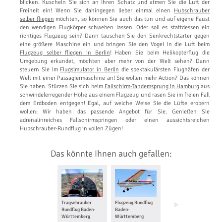
blicken. Kuscheln Sie sich an Ihren Schatz und atmen Sie die Luft der
Freiheit ein! Wenn Sie dahingegen lieber einmal einen
Hubschrauber
selber fliegen
möchten, so können Sie auch das tun und auf eigene Faust
den wendigen Flugkörper schweben lassen. Oder soll es stattdessen ein
richtiges Flugzeug sein? Dann tauschen Sie den Senkrechtstarter gegen
eine größere Maschine ein und bringen Sie den Vogel in die Luft beim
Flugzeug selber fliegen in Berlin
! Haben Sie beim Helikopterflug die
Umgebung erkundet, möchten aber mehr von der Welt sehen? Dann
steuern Sie im
Flugsimulator in Berlin
die spektakulärsten Flughäfen der
Welt mit einer Passagiermaschine an! Sie wollen mehr Action? Das können
Sie haben: Stürzen Sie sich beim
Fallschirm-Tandemsprung in Hamburg
aus
schwindelerregender Höhe aus einem Flugzeug und rasen Sie im freien Fall
dem Erdboden entgegen! Egal, auf welche Weise Sie die Lüfte erobern
wollen: Wir haben das passende Angebot für Sie. Genießen Sie
adrenalinreiches Fallschirmspringen oder einen aussichtsreichen
Hubschrauber-Rundflug in vollen Zügen!
Das könnte Ihnen auch gefallen:
Tragschrauber
Flugzeug Rundflug
Ballon fahren
Rundflug Baden-
Baden-
Baden-
Württemberg
Württemberg
Württemberg