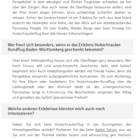
Perspektive! In dem wendigen und flinken Flugkörper schweben sie frei
über den Dingen: Was auch immer die Überflieger bestaunen wollen, wird
der Pilot ihnen zeigen können, ohne aufwendige Schleifen drehen zu
müssen. Schon der Senkrechtstart ist ein Erlebnis für sich: Aus dem Stand
erreicht der Helikopter eine Höhe, die den Blick auf ein atemberaubendes
Panorama freigibt. Ob über Städte, Wälder, Berge oder Seen hinweg: Ein
Hubschrauberflug lässt alle Herzen höherschlagen!
Wer freut sich besonders, wenn er das Erlebnis Hubschrauber
Rundflug Baden-Württemberg geschenkt bekommt?
Über einen Helikopterflug freuen sich alle Überflieger ganz besonders: Wer
hoch hinaus will und aussichtsreiche Geschenke liebt, wird hellauf
begeistert sein! Auch Hobbyfotografen werden viel Freude haben, denn die
Perspektive verspricht außergewöhnliche Aufnahmen. Ob zum Muttertag,
für Ihre Eltern oder Großeltern: Ein Hubschrauber-Rundflug über die
Lieblingsstadt oder den Wohnort bleibt ob des unvergleichlichen
Panoramas lange in Erinnerung. Die Beschenkten vergessen den Alltag
und genießen das Gefühl grenzenloser Freiheit!
Welche anderen Erlebnisse könnten mich auch noch
interessieren?
Haben Sie sich beim Hubschrauberflug in das Durchgleiten des
Himmelsgewölbes verliebt? Probieren Sie das beim
Ballon fahren
aus, wo
Sie sich von der Thermik treiben lassen und sehnsüchtig gen Horizont