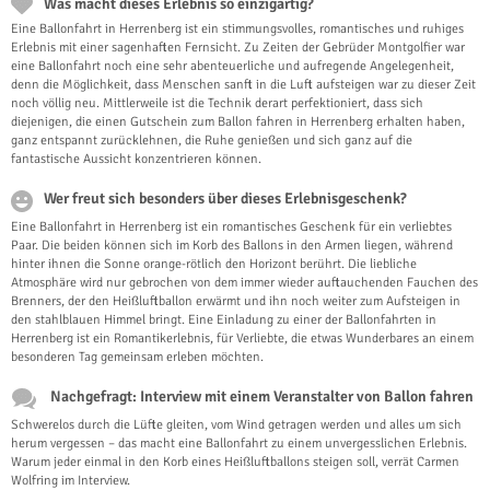
Was macht dieses Erlebnis so einzigartig?
Eine Ballonfahrt in Herrenberg ist ein stimmungsvolles, romantisches und ruhiges
Erlebnis mit einer sagenhaften Fernsicht. Zu Zeiten der Gebrüder Montgolfier war
eine Ballonfahrt noch eine sehr abenteuerliche und aufregende Angelegenheit,
denn die Möglichkeit, dass Menschen sanft in die Luft aufsteigen war zu dieser Zeit
noch völlig neu. Mittlerweile ist die Technik derart perfektioniert, dass sich
diejenigen, die einen Gutschein zum Ballon fahren in Herrenberg erhalten haben,
ganz entspannt zurücklehnen, die Ruhe genießen und sich ganz auf die
fantastische Aussicht konzentrieren können.
Wer freut sich besonders über dieses Erlebnisgeschenk?
Eine Ballonfahrt in Herrenberg ist ein romantisches Geschenk für ein verliebtes
Paar. Die beiden können sich im Korb des Ballons in den Armen liegen, während
hinter ihnen die Sonne orange-rötlich den Horizont berührt. Die liebliche
Atmosphäre wird nur gebrochen von dem immer wieder auftauchenden Fauchen des
Brenners, der den Heißluftballon erwärmt und ihn noch weiter zum Aufsteigen in
den stahlblauen Himmel bringt. Eine Einladung zu einer der Ballonfahrten in
Herrenberg ist ein Romantikerlebnis, für Verliebte, die etwas Wunderbares an einem
besonderen Tag gemeinsam erleben möchten.
Nachgefragt: Interview mit einem Veranstalter von Ballon fahren
Schwerelos durch die Lüfte gleiten, vom Wind getragen werden und alles um sich
herum vergessen – das macht eine Ballonfahrt zu einem unvergesslichen Erlebnis.
Warum jeder einmal in den Korb eines Heißluftballons steigen soll, verrät Carmen
Wolfring im Interview.