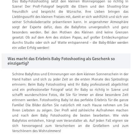
Das Baby-Fotoshooting setzt den kleinen Wonneproppen so richtig in
Szene! Der Profi-Fotograf begrüßt die Eltern und den Shooting-Star
freundlich und bespricht die Wünsche. Ihre Lieben bringen das
Lieblingsoutfit des kleinen Fratzes mit, damit er sich wohlfühlt und sich von
seiner Schokoladenseite präsentieren kann. In angenehmer Atmosphäre
sorgt der Experte dafür, dass die Babyfotos unvergesslich und ganz
besonders werden. Bei den Motiven des Kleinen sind keine Grenzen
gesetzt: Ob auf dem Arm des stolzen Papas, auf großer Entdeckungstour
durchs Studio oder sich auf Watte entspannend – die Baby-Bilder werden
ein voller Erfolg werden!
Was macht das Erlebnis Baby Fotoshooting als Geschenk so
einzigartig?
Schöne Babyfotos und Erinnerungen von dem kleinen Sonnenschein in der
Hand halten und sich zu jeder Zeit an die ersten Monate des Sprösslings
erinnern: Beim Baby Fotoshooting wird Ihr Baby professionell abgelichtet
und ein professioneller Fotograf setzt Ihr Baby so richtig in Szene und
schafft wunderschöne Fotos, die Sie für immer an diese besondere Zeit
erinnern werden. Fotoshooting Baby ist das perfekte Erlebnis für die ganze
Familie! Die Bilder dürfen Sie natürlich mit nach Hause nehmen um Sie
Ihren Liebsten zu zeigen. Der Profi wird zahlreiche Aufnahmen machen
und nach dem Baby Fotoshooting die besten bearbeiten. Wie viele
Babyfotos entstehen, hängt vom Veranstalter ab. Auf jeden Fall eignen sie
sich hervorragend zum Verschenken an die Großeltern und zum
Verschönern des Wohnzimmers!