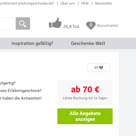
unktioniert erlebnisgeschenke.de?
Über uns
Hilfe
Newsletter
0
Wunschzettel
26,8 Tsd.
Inspiration gefällig?
Geschenke-Welt
95
zigartig?
ab 70 €
ieses Erlebnisgeschenk?
r haben die Antworten!
Letzte Buchung vor 14 Tagen
Alle Angebote
anzeigen