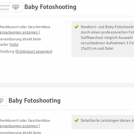
Baby Fotoshooting
remium
nbieter
henkkuvert oder Geschenkbox
Newborn- und Baby-Fotoshootin
Verpackungen anzeigen
)
durch einen professionellen Fo
Outfitwechsel möglich Auswahl 
vereinbarung direkt beim
verschiedenen Aufnahmen 3 Fot
talter
(
Info
)
15x20 cm und Datei
Duisburg
(
Erlebnisort anzeigen
)
Baby Fotoshooting
henkkuvert oder Geschenkbox
Detaillierte Leistungen dieses 
Verpackungen anzeigen
)
vereinbarung direkt beim