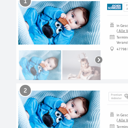
1
P
A
in
Gesc
(
Alle 
Termin
Verans
47798 
2
Premium
Anbieter
in
Gesc
(
Alle 
Termin