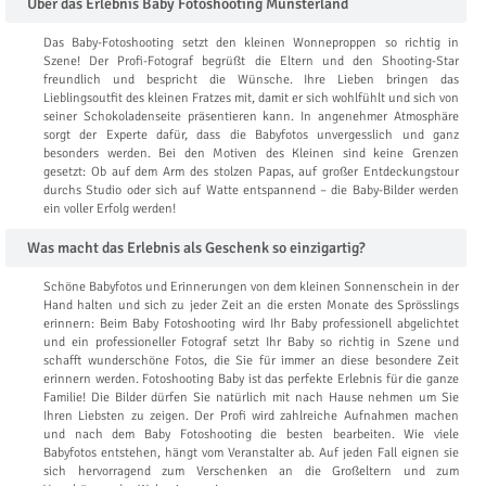
Über das Erlebnis Baby Fotoshooting Münsterland
Das Baby-Fotoshooting setzt den kleinen Wonneproppen so richtig in
Szene! Der Profi-Fotograf begrüßt die Eltern und den Shooting-Star
freundlich und bespricht die Wünsche. Ihre Lieben bringen das
Lieblingsoutfit des kleinen Fratzes mit, damit er sich wohlfühlt und sich von
seiner Schokoladenseite präsentieren kann. In angenehmer Atmosphäre
sorgt der Experte dafür, dass die Babyfotos unvergesslich und ganz
besonders werden. Bei den Motiven des Kleinen sind keine Grenzen
gesetzt: Ob auf dem Arm des stolzen Papas, auf großer Entdeckungstour
durchs Studio oder sich auf Watte entspannend – die Baby-Bilder werden
ein voller Erfolg werden!
Was macht das Erlebnis als Geschenk so einzigartig?
Schöne Babyfotos und Erinnerungen von dem kleinen Sonnenschein in der
Hand halten und sich zu jeder Zeit an die ersten Monate des Sprösslings
erinnern: Beim Baby Fotoshooting wird Ihr Baby professionell abgelichtet
und ein professioneller Fotograf setzt Ihr Baby so richtig in Szene und
schafft wunderschöne Fotos, die Sie für immer an diese besondere Zeit
erinnern werden. Fotoshooting Baby ist das perfekte Erlebnis für die ganze
Familie! Die Bilder dürfen Sie natürlich mit nach Hause nehmen um Sie
Ihren Liebsten zu zeigen. Der Profi wird zahlreiche Aufnahmen machen
und nach dem Baby Fotoshooting die besten bearbeiten. Wie viele
Babyfotos entstehen, hängt vom Veranstalter ab. Auf jeden Fall eignen sie
sich hervorragend zum Verschenken an die Großeltern und zum