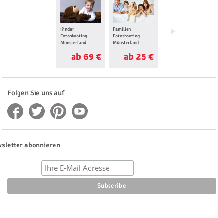
Kinder
Familien
Babybauch
Fotoshooting
Fotoshooting
Fotoshooting
Münsterland
Münsterland
Münsterland
ab 69 €
ab 25 €
ab 35 €
Folgen Sie uns auf
sletter abonnieren