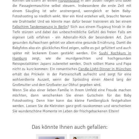
können die Eltern an einem
Flugsimulator
in den Süden fliegen und dabei
die Passagiermaschine selbst steuern. Insbesondere die erste Zeit mit
einem Säugling ist sehr anstrengend, wenngleich er beim Baby-
Fotoshooting so niedlich wirkt. Wer ein Kind erziehen will, braucht Nerven
wie Drahtseile! Und wo könnte man dafür besser trainieren als bei einem
Fallschirm Tandemsprung in Berlin
? Sich aus einem Flugzeug hinab in die
Tiefe stürzen und dabei das unbeschreibliche Gefühl des freien Falls am
eigenen Leib erfahren - ein Adrenalin-Kick der besonderen Art. Zum
gesunden Aufwachsen gehört vor allem eine gesunde Ernährung. Damit die
Babyfotos also ein glückliches Kind zeigen, sollte es gut gefüttert und auch
später mit leckerem Essen gestärkt werden. Ein
Sushi Kochkurs in
Hamburg
zeigt, wie die mundgerechten und hochgesunden
Reisspezialitäten Japans zubereitet werden. Doch sollten Mama und Papa
nicht zu kurz kommen: Ein romantisches
Candle-Light-Dinner in München
erhält das Prickeln in der Partnerschaft aufrecht und sorgt für eine
wohlverdiente Auszeit, wenn der Sprössling einen Abend lang der
Großmutter und dem Großvater zur Obhut gegeben wird.
Wenn Sie also einer lieben Familie in Ihrem Umfeld eine Freude machen
möchten, dann verschenken Sie einen Gutschein für das Baby
Fotoshooting. Denn hier kann das kleine Familienglück festgehalten
werden. Lassen Sie die Kleinsten ganz groß rauskommen und verschenken
Sie wunderschöne Momente im Leben der frischgebackenen Eltern!
Das könnte Ihnen auch gefallen: