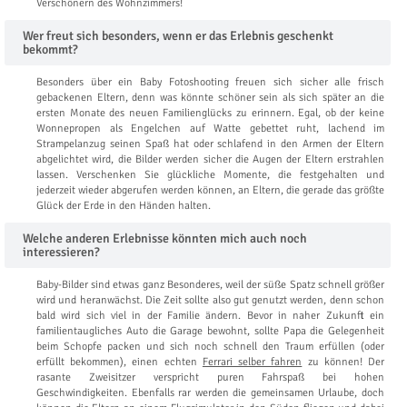
Verschönern des Wohnzimmers!
Wer freut sich besonders, wenn er das Erlebnis geschenkt
bekommt?
Besonders über ein Baby Fotoshooting freuen sich sicher alle frisch
gebackenen Eltern, denn was könnte schöner sein als sich später an die
ersten Monate des neuen Familienglücks zu erinnern. Egal, ob der keine
Wonnepropen als Engelchen auf Watte gebettet ruht, lachend im
Strampelanzug seinen Spaß hat oder schlafend in den Armen der Eltern
abgelichtet wird, die Bilder werden sicher die Augen der Eltern erstrahlen
lassen. Verschenken Sie glückliche Momente, die festgehalten und
jederzeit wieder abgerufen werden können, an Eltern, die gerade das größte
Glück der Erde in den Händen halten.
Welche anderen Erlebnisse könnten mich auch noch
interessieren?
Baby-Bilder sind etwas ganz Besonderes, weil der süße Spatz schnell größer
wird und heranwächst. Die Zeit sollte also gut genutzt werden, denn schon
bald wird sich viel in der Familie ändern. Bevor in naher Zukunft ein
familientaugliches Auto die Garage bewohnt, sollte Papa die Gelegenheit
beim Schopfe packen und sich noch schnell den Traum erfüllen (oder
erfüllt bekommen), einen echten
Ferrari selber fahren
zu können! Der
rasante Zweisitzer verspricht puren Fahrspaß bei hohen
Geschwindigkeiten. Ebenfalls rar werden die gemeinsamen Urlaube, doch