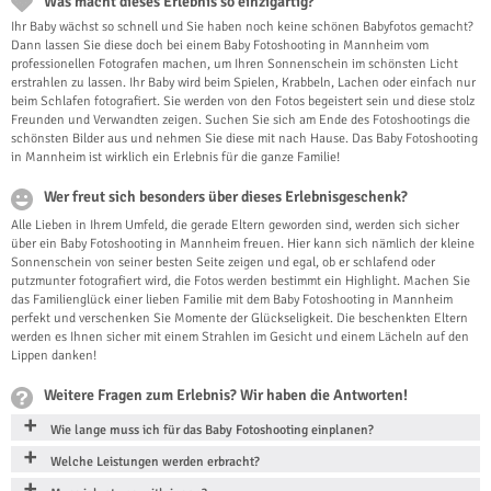
Was macht dieses Erlebnis so einzigartig?
Ihr Baby wächst so schnell und Sie haben noch keine schönen Babyfotos gemacht?
Dann lassen Sie diese doch bei einem Baby Fotoshooting in Mannheim vom
professionellen Fotografen machen, um Ihren Sonnenschein im schönsten Licht
erstrahlen zu lassen. Ihr Baby wird beim Spielen, Krabbeln, Lachen oder einfach nur
beim Schlafen fotografiert. Sie werden von den Fotos begeistert sein und diese stolz
Freunden und Verwandten zeigen. Suchen Sie sich am Ende des Fotoshootings die
schönsten Bilder aus und nehmen Sie diese mit nach Hause. Das Baby Fotoshooting
in Mannheim ist wirklich ein Erlebnis für die ganze Familie!
Wer freut sich besonders über dieses Erlebnisgeschenk?
Alle Lieben in Ihrem Umfeld, die gerade Eltern geworden sind, werden sich sicher
über ein Baby Fotoshooting in Mannheim freuen. Hier kann sich nämlich der kleine
Sonnenschein von seiner besten Seite zeigen und egal, ob er schlafend oder
putzmunter fotografiert wird, die Fotos werden bestimmt ein Highlight. Machen Sie
das Familienglück einer lieben Familie mit dem Baby Fotoshooting in Mannheim
perfekt und verschenken Sie Momente der Glückseligkeit. Die beschenkten Eltern
werden es Ihnen sicher mit einem Strahlen im Gesicht und einem Lächeln auf den
Lippen danken!
Weitere Fragen zum Erlebnis? Wir haben die Antworten!
Wie lange muss ich für das Baby Fotoshooting einplanen?
Welche Leistungen werden erbracht?