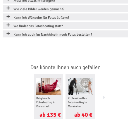
Muss ich etwas mitbringen?
Wie viele Bilder werden gemacht?
Kann ich Wünsche für Fotos äußern?
Wo findet das Fotoshooting statt?
Kann ich auch im Nachhinein noch Fotos bestellen?
Das könnte Ihnen auch gefallen
Babybauch
Professionelles
Bob Ross Malkurs®
Fotoshooting in
Fotoshooting in
in Worms
Darmstadt
Mannheim
ab 135 €
ab 40 €
ab 85 €