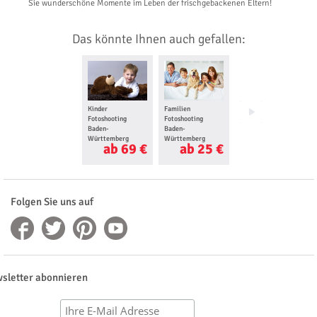
Sie wunderschöne Momente im Leben der frischgebackenen Eltern!
Das könnte Ihnen auch gefallen:
Kinder
Familien
Babybauch
Fotoshooting
Fotoshooting
Fotoshooting
Baden-
Baden-
Baden-
Württemberg
Württemberg
Württemberg
ab 69 €
ab 25 €
ab 35 €
Folgen Sie uns auf
sletter abonnieren