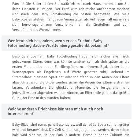
Familie! Die Bilder dürfen Sie natürlich mit nach Hause nehmen um Sie
Ihren Liebsten zu zeigen. Der Profi wird zahlreiche Aufnahmen machen
und nach dem Baby Fotoshooting die besten bearbeiten. Wie viele
Babyfotos entstehen, hängt vom Veranstalter ab. Auf jeden Fall eignen sie
sich hervorragend zum Verschenken an die Großeltern und zum
Verschönern des Wohnzimmers!
Wer freut sich besonders, wenn er das Erlebnis Baby
Fotoshooting Baden-Württemberg geschenkt bekommt?
Besonders über ein Baby Fotoshooting freuen sich sicher alle frisch
gebackenen Eltern, denn was könnte schöner sein als sich später an die
ersten Monate des neuen Familienglücks zu erinnern. Egal, ob der keine
Wonnepropen als Engelchen auf Watte gebettet ruht, lachend im
Strampelanzug seinen Spaß hat oder schlafend in den Armen der Eltern
abgelichtet wird, die Bilder werden sicher die Augen der Eltern erstrahlen
lassen. Verschenken Sie glückliche Momente, die festgehalten und
jederzeit wieder abgerufen werden können, an Eltern, die gerade das größte
Glück der Erde in den Händen halten.
Welche anderen Erlebnisse könnten mich auch noch
interessieren?
Baby-Bilder sind etwas ganz Besonderes, weil der süße Spatz schnell größer
wird und heranwächst. Die Zeit sollte also gut genutzt werden, denn schon
bald wird sich viel in der Familie ändern. Bevor in naher Zukunft ein