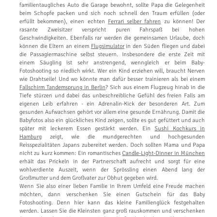
familientaugliches Auto die Garage bewohnt, sollte Papa die Gelegenheit
beim Schopfe packen und sich noch schnell den Traum erfüllen (oder
erfüllt bekommen), einen echten
Ferrari selber fahren
zu können! Der
rasante Zweisitzer verspricht puren Fahrspaß bei hohen
Geschwindigkeiten. Ebenfalls rar werden die gemeinsamen Urlaube, doch
können die Eltern an einem
Flugsimulator
in den Süden fliegen und dabei
die Passagiermaschine selbst steuern. Insbesondere die erste Zeit mit
einem Säugling ist sehr anstrengend, wenngleich er beim Baby-
Fotoshooting so niedlich wirkt. Wer ein Kind erziehen will, braucht Nerven
wie Drahtseile! Und wo könnte man dafür besser trainieren als bei einem
Fallschirm Tandemsprung in Berlin
? Sich aus einem Flugzeug hinab in die
Tiefe stürzen und dabei das unbeschreibliche Gefühl des freien Falls am
eigenen Leib erfahren - ein Adrenalin-Kick der besonderen Art. Zum
gesunden Aufwachsen gehört vor allem eine gesunde Ernährung. Damit die
Babyfotos also ein glückliches Kind zeigen, sollte es gut gefüttert und auch
später mit leckerem Essen gestärkt werden. Ein
Sushi Kochkurs in
Hamburg
zeigt, wie die mundgerechten und hochgesunden
Reisspezialitäten Japans zubereitet werden. Doch sollten Mama und Papa
nicht zu kurz kommen: Ein romantisches
Candle-Light-Dinner in München
erhält das Prickeln in der Partnerschaft aufrecht und sorgt für eine
wohlverdiente Auszeit, wenn der Sprössling einen Abend lang der
Großmutter und dem Großvater zur Obhut gegeben wird.
Wenn Sie also einer lieben Familie in Ihrem Umfeld eine Freude machen
möchten, dann verschenken Sie einen Gutschein für das Baby
Fotoshooting. Denn hier kann das kleine Familienglück festgehalten
werden. Lassen Sie die Kleinsten ganz groß rauskommen und verschenken