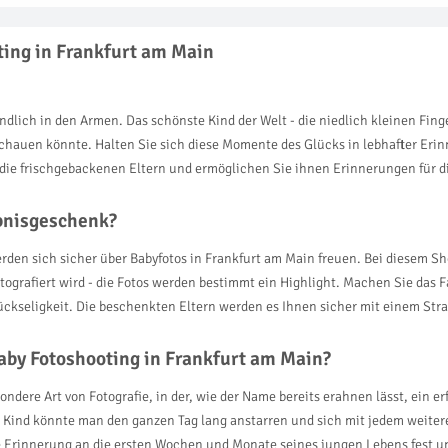
ting in Frankfurt am Main
endlich in den Armen. Das schönste Kind der Welt - die niedlich kleinen Fi
chauen könnte. Halten Sie sich diese Momente des Glücks in lebhafter Eri
die frischgebackenen Eltern und ermöglichen Sie ihnen Erinnerungen für d
ebnisgeschenk?
werden sich sicher über Babyfotos in Frankfurt am Main freuen. Bei diesem 
tografiert wird - die Fotos werden bestimmt ein Highlight. Machen Sie das F
ckseligkeit. Die beschenkten Eltern werden es Ihnen sicher mit einem Str
aby Fotoshooting in Frankfurt am Main?
dere Art von Fotografie, in der, wie der Name bereits erahnen lässt, ein erf
e Kind könnte man den ganzen Tag lang anstarren und sich mit jedem weit
ie Erinnerung an die ersten Wochen und Monate seines jungen Lebens fest un