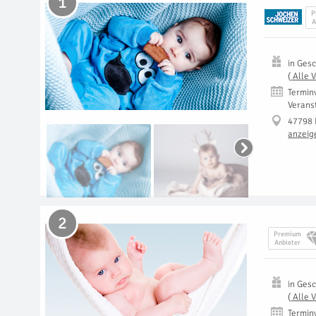
1
P
A
in
Gesc
(
Alle 
Termin
Verans
47798 
anzeig
2
Premium
Anbieter
in
Gesc
(
Alle 
Termin