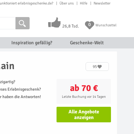
unktioniert erlebnisgeschenke.de?
Über uns
Hilfe
Newsletter
0
Wunschzettel
26,8 Tsd.
Inspiration gefällig?
Geschenke-Welt
Main
95
zigartig?
ab 70 €
ieses Erlebnisgeschenk?
r haben die Antworten!
Letzte Buchung vor 14 Tagen
Alle Angebote
anzeigen