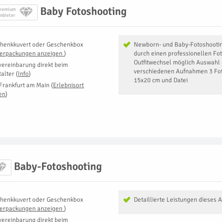
Baby Fotoshooting
remium
nbieter
henkkuvert oder Geschenkbox
Newborn- und Baby-Fotoshootin
Verpackungen anzeigen
)
durch einen professionellen Fo
Outfitwechsel möglich Auswahl 
vereinbarung direkt beim
verschiedenen Aufnahmen 3 Fot
talter
(
Info
)
15x20 cm und Datei
Frankfurt am Main
(
Erlebnisort
en
)
Baby-Fotoshooting
henkkuvert oder Geschenkbox
Detaillierte Leistungen dieses 
Verpackungen anzeigen
)
vereinbarung direkt beim