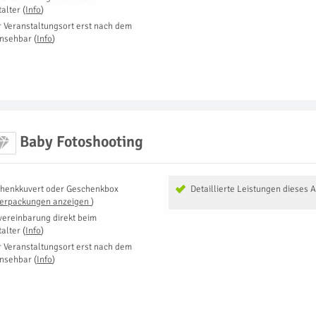
talter
(
Info
)
r Veranstaltungsort erst nach dem
insehbar
(
Info
)
Baby Fotoshooting
henkkuvert oder Geschenkbox
Detaillierte Leistungen dieses 
Verpackungen anzeigen
)
vereinbarung direkt beim
talter
(
Info
)
r Veranstaltungsort erst nach dem
insehbar
(
Info
)