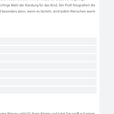
htige Wahl der Kleidung für das Kind. Der Profi fotografiert die
 und besonders dann, wenn es lächelt, wird jedem Menschen warm
me Wasser umhüllt Ihren Körper und trägt Sie sanft auf seiner