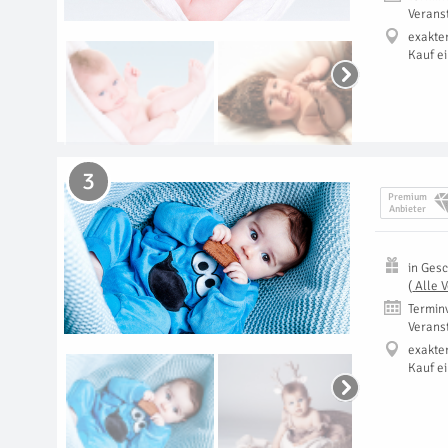
Verans
exakte
Kauf e
3
Premium
Anbieter
in
Gesc
(
Alle 
Termin
Verans
exakte
Kauf e