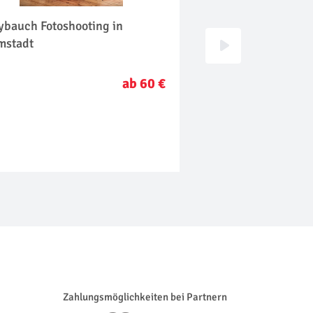
ybauch Fotoshooting in
Foto Love Story für 
mstadt
Frankfurt am Main
ab 60 €
Zahlungsmöglichkeiten bei Partnern