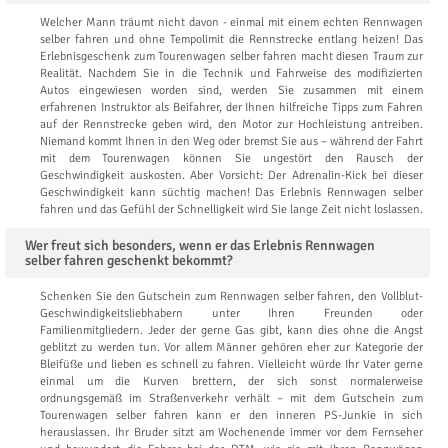
Welcher Mann träumt nicht davon - einmal mit einem echten Rennwagen
selber fahren und ohne Tempolimit die Rennstrecke entlang heizen! Das
Erlebnisgeschenk zum Tourenwagen selber fahren macht diesen Traum zur
Realität. Nachdem Sie in die Technik und Fahrweise des modifizierten
Autos eingewiesen worden sind, werden Sie zusammen mit einem
erfahrenen Instruktor als Beifahrer, der Ihnen hilfreiche Tipps zum Fahren
auf der Rennstrecke geben wird, den Motor zur Hochleistung antreiben.
Niemand kommt Ihnen in den Weg oder bremst Sie aus – während der Fahrt
mit dem Tourenwagen können Sie ungestört den Rausch der
Geschwindigkeit auskosten. Aber Vorsicht: Der Adrenalin-Kick bei dieser
Geschwindigkeit kann süchtig machen! Das Erlebnis Rennwagen selber
fahren und das Gefühl der Schnelligkeit wird Sie lange Zeit nicht loslassen.
Wer freut sich besonders, wenn er das Erlebnis Rennwagen
selber fahren geschenkt bekommt?
Schenken Sie den Gutschein zum Rennwagen selber fahren, den Vollblut-
Geschwindigkeitsliebhabern unter Ihren Freunden oder
Familienmitgliedern. Jeder der gerne Gas gibt, kann dies ohne die Angst
geblitzt zu werden tun. Vor allem Männer gehören eher zur Kategorie der
Bleifüße und lieben es schnell zu fahren. Vielleicht würde Ihr Vater gerne
einmal um die Kurven brettern, der sich sonst normalerweise
ordnungsgemäß im Straßenverkehr verhält – mit dem Gutschein zum
Tourenwagen selber fahren kann er den inneren PS-Junkie in sich
herauslassen. Ihr Bruder sitzt am Wochenende immer vor dem Fernseher