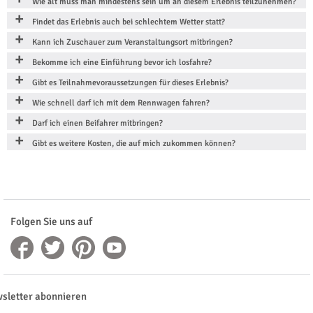
Wie alt muss man mindestens sein um an diesem Erlebnis teilzunehmen?
Findet das Erlebnis auch bei schlechtem Wetter statt?
Kann ich Zuschauer zum Veranstaltungsort mitbringen?
Bekomme ich eine Einführung bevor ich losfahre?
Gibt es Teilnahmevoraussetzungen für dieses Erlebnis?
Wie schnell darf ich mit dem Rennwagen fahren?
Darf ich einen Beifahrer mitbringen?
Gibt es weitere Kosten, die auf mich zukommen können?
Folgen Sie uns auf
sletter abonnieren