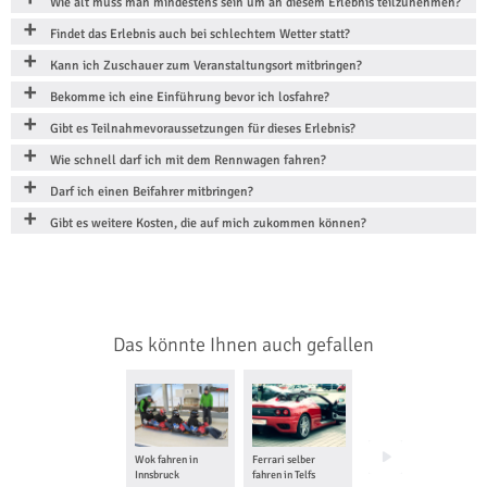
Wie alt muss man mindestens sein um an diesem Erlebnis teilzunehmen?
Findet das Erlebnis auch bei schlechtem Wetter statt?
Kann ich Zuschauer zum Veranstaltungsort mitbringen?
Bekomme ich eine Einführung bevor ich losfahre?
Gibt es Teilnahmevoraussetzungen für dieses Erlebnis?
Wie schnell darf ich mit dem Rennwagen fahren?
Darf ich einen Beifahrer mitbringen?
Gibt es weitere Kosten, die auf mich zukommen können?
Das könnte Ihnen auch gefallen
Wok fahren in
Ferrari selber
Rallye-Taxi in
Innsbruck
fahren in Telfs
Gersthofen