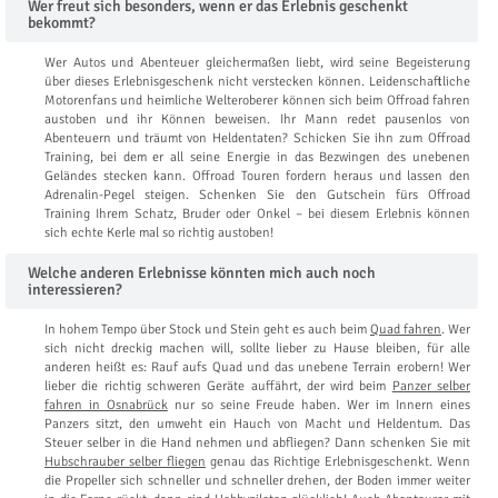
Wer freut sich besonders, wenn er das Erlebnis geschenkt
bekommt?
Wer Autos und Abenteuer gleichermaßen liebt, wird seine Begeisterung
über dieses Erlebnisgeschenk nicht verstecken können. Leidenschaftliche
Motorenfans und heimliche Welteroberer können sich beim Offroad fahren
austoben und ihr Können beweisen. Ihr Mann redet pausenlos von
Abenteuern und träumt von Heldentaten? Schicken Sie ihn zum Offroad
Training, bei dem er all seine Energie in das Bezwingen des unebenen
Geländes stecken kann. Offroad Touren fordern heraus und lassen den
Adrenalin-Pegel steigen. Schenken Sie den Gutschein fürs Offroad
Training Ihrem Schatz, Bruder oder Onkel – bei diesem Erlebnis können
sich echte Kerle mal so richtig austoben!
Welche anderen Erlebnisse könnten mich auch noch
interessieren?
In hohem Tempo über Stock und Stein geht es auch beim
Quad fahren
. Wer
sich nicht dreckig machen will, sollte lieber zu Hause bleiben, für alle
anderen heißt es: Rauf aufs Quad und das unebene Terrain erobern! Wer
lieber die richtig schweren Geräte auffährt, der wird beim
Panzer selber
fahren in Osnabrück
nur so seine Freude haben. Wer im Innern eines
Panzers sitzt, den umweht ein Hauch von Macht und Heldentum. Das
Steuer selber in die Hand nehmen und abfliegen? Dann schenken Sie mit
Hubschrauber selber fliegen
genau das Richtige Erlebnisgeschenkt. Wenn
die Propeller sich schneller und schneller drehen, der Boden immer weiter