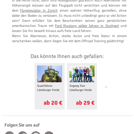
in die Ferne rückt, dann sind Hobbypiloten glücklich! Auch Abenteurer mit
Höhenangst müssen auf den Flugspaß nicht verzichten und können mit
dem
Flugsimulator in Zürich
einen wahren Höhenflug genießen, ohne
dabei den Boden zu verlassen. Es muss nicht unbedingt ganz so viel Action
sein? Dann erfüllen Sie dem Beschenkten seinen ganz persönlichen
amerikanischen Traum mit
Ford Mustang selber fahren in Stuttgart
und
lassen Sie ihn beseelt hinaus aufs freie Land fahren.
Wenn Sie Abenteuer, Action, starke Autos und freie Natur in einem
verschenken wollen, dann liegen Sie mit dem Offroad Training goldrichtig!
Das könnte Ihnen auch gefallen:
Quad fahren
Segway Tour
Ferrari selber
Lüneburger Heide
Lüneburger Heide
fahren Lüneburger
Heide
ab 20 €
ab 29 €
ab 98 €
Folgen Sie uns auf