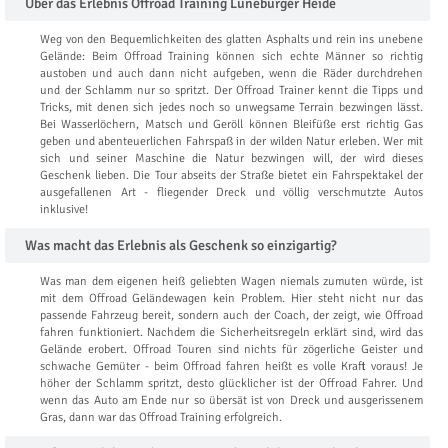
Über das Erlebnis Offroad Training Lüneburger Heide
Weg von den Bequemlichkeiten des glatten Asphalts und rein ins unebene
Gelände: Beim Offroad Training können sich echte Männer so richtig
austoben und auch dann nicht aufgeben, wenn die Räder durchdrehen
und der Schlamm nur so spritzt. Der Offroad Trainer kennt die Tipps und
Tricks, mit denen sich jedes noch so unwegsame Terrain bezwingen lässt.
Bei Wasserlöchern, Matsch und Geröll können Bleifüße erst richtig Gas
geben und abenteuerlichen Fahrspaß in der wilden Natur erleben. Wer mit
sich und seiner Maschine die Natur bezwingen will, der wird dieses
Geschenk lieben. Die Tour abseits der Straße bietet ein Fahrspektakel der
ausgefallenen Art - fliegender Dreck und völlig verschmutzte Autos
inklusive!
Was macht das Erlebnis als Geschenk so einzigartig?
Was man dem eigenen heiß geliebten Wagen niemals zumuten würde, ist
mit dem Offroad Geländewagen kein Problem. Hier steht nicht nur das
passende Fahrzeug bereit, sondern auch der Coach, der zeigt, wie Offroad
fahren funktioniert. Nachdem die Sicherheitsregeln erklärt sind, wird das
Gelände erobert. Offroad Touren sind nichts für zögerliche Geister und
schwache Gemüter - beim Offroad fahren heißt es volle Kraft voraus! Je
höher der Schlamm spritzt, desto glücklicher ist der Offroad Fahrer. Und
wenn das Auto am Ende nur so übersät ist von Dreck und ausgerissenem
Gras, dann war das Offroad Training erfolgreich.