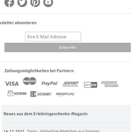
sletter abonnieren
Zahlungsmöglichkeiten bei Partnern
Neues aus dem Erlebnisgeschenke-Magazin
14.11.2021
Tapas - Vielseitige Häppchen aus Spanien