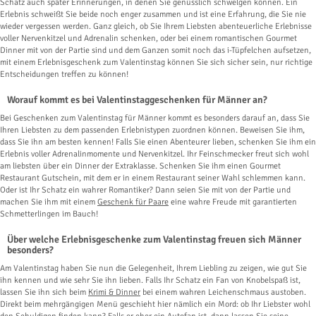
Schatz auch später Erinnerungen, in denen Sie genüsslich schwelgen können. Ein
Erlebnis schweißt Sie beide noch enger zusammen und ist eine Erfahrung, die Sie nie
wieder vergessen werden. Ganz gleich, ob Sie Ihrem Liebsten abenteuerliche Erlebnisse
voller Nervenkitzel und Adrenalin schenken, oder bei einem romantischen Gourmet
Dinner mit von der Partie sind und dem Ganzen somit noch das i-Tüpfelchen aufsetzen,
mit einem Erlebnisgeschenk zum Valentinstag können Sie sich sicher sein, nur richtige
Entscheidungen treffen zu können!
Worauf kommt es bei Valentinstaggeschenken für Männer an?
Bei Geschenken zum Valentinstag für Männer kommt es besonders darauf an, dass Sie
Ihren Liebsten zu dem passenden Erlebnistypen zuordnen können. Beweisen Sie ihm,
dass Sie ihn am besten kennen! Falls Sie einen Abenteurer lieben, schenken Sie ihm ein
Erlebnis voller Adrenalinmomente und Nervenkitzel. Ihr Feinschmecker freut sich wohl
am liebsten über ein Dinner der Extraklasse. Schenken Sie ihm einen Gourmet
Restaurant Gutschein, mit dem er in einem Restaurant seiner Wahl schlemmen kann.
Oder ist Ihr Schatz ein wahrer Romantiker? Dann seien Sie mit von der Partie und
machen Sie ihm mit einem
Geschenk für Paare
eine wahre Freude mit garantierten
Schmetterlingen im Bauch!
Über welche Erlebnisgeschenke zum Valentinstag freuen sich Männer
besonders?
Am Valentinstag haben Sie nun die Gelegenheit, Ihrem Liebling zu zeigen, wie gut Sie
ihn kennen und wie sehr Sie ihn lieben. Falls Ihr Schatz ein Fan von Knobelspaß ist,
lassen Sie ihn sich beim
Krimi & Dinner
bei einem wahren Leichenschmaus austoben.
Direkt beim mehrgängigen Menü geschieht hier nämlich ein Mord: ob Ihr Liebster wohl