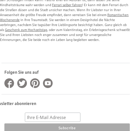
den Schuldigen finden kann? Falls er eher ein Autofan ist, dann lassen Sie seine
Kindheitsträume wahr werden und
Ferrari selber fahren
! Er kann mit dem Ferrari durch
die Straßen düsen und die Stadt unsicher machen. Wenn Ihr Liebster nur in Ihrer
Anwesenheit die größte Freude empfindet, dann verreisen Sie bei einem
Romantischen
Wochenende
in Ihre Traumstadt. Sie werden in einem Designhotel die Nächte
verbringen, nachdem Sie tagsüber Ihre Lieblingsorte besichtigt haben. Ganz gleich ob
als
Geschenk zum Hochzeitstag
, oder zum Valentinstag, ein Erlebnisgeschenk schweißt
Sie und Ihren Liebsten noch enger zusammen und sorgt für unvergessliche
Erinnerungen, die Sie beide noch ein Leben lang begleiten werden.
Folgen Sie uns auf
sletter abonnieren