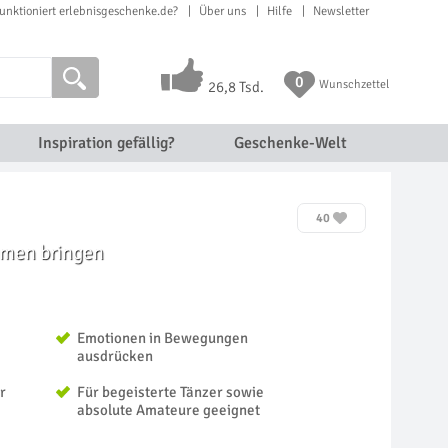
unktioniert erlebnisgeschenke.de?
Über uns
Hilfe
Newsletter
0
Wunschzettel
26,8 Tsd.
Inspiration gefällig?
Geschenke-Welt
40
ammen bringen
Emotionen in Bewegungen
ausdrücken
r
Für begeisterte Tänzer sowie
absolute Amateure geeignet