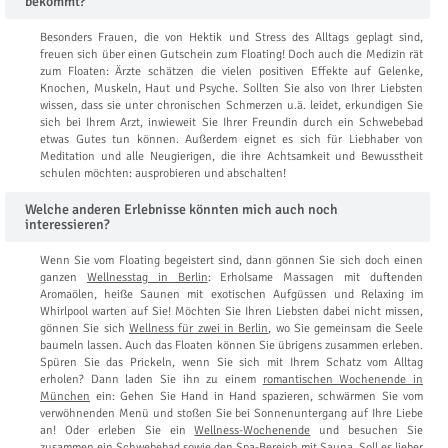
bekommt?
Besonders Frauen, die von Hektik und Stress des Alltags geplagt sind,
freuen sich über einen Gutschein zum Floating! Doch auch die Medizin rät
zum Floaten: Ärzte schätzen die vielen positiven Effekte auf Gelenke,
Knochen, Muskeln, Haut und Psyche. Sollten Sie also von Ihrer Liebsten
wissen, dass sie unter chronischen Schmerzen u.ä. leidet, erkundigen Sie
sich bei Ihrem Arzt, inwieweit Sie Ihrer Freundin durch ein Schwebebad
etwas Gutes tun können. Außerdem eignet es sich für Liebhaber von
Meditation und alle Neugierigen, die ihre Achtsamkeit und Bewusstheit
schulen möchten: ausprobieren und abschalten!
Welche anderen Erlebnisse könnten mich auch noch
interessieren?
Wenn Sie vom Floating begeistert sind, dann gönnen Sie sich doch einen
ganzen
Wellnesstag in Berlin
: Erholsame Massagen mit duftenden
Aromaölen, heiße Saunen mit exotischen Aufgüssen und Relaxing im
Whirlpool warten auf Sie! Möchten Sie Ihren Liebsten dabei nicht missen,
gönnen Sie sich
Wellness für zwei in Berlin
, wo Sie gemeinsam die Seele
baumeln lassen. Auch das Floaten können Sie übrigens zusammen erleben.
Spüren Sie das Prickeln, wenn Sie sich mit Ihrem Schatz vom Alltag
erholen? Dann laden Sie ihn zu einem
romantischen Wochenende in
München
ein: Gehen Sie Hand in Hand spazieren, schwärmen Sie vom
verwöhnenden Menü und stoßen Sie bei Sonnenuntergang auf Ihre Liebe
an! Oder erleben Sie ein
Wellness-Wochenende
und besuchen Sie
zusammen ein Schwebebad sowie den Spa-Bereich mit Sauna. Soll es lieber