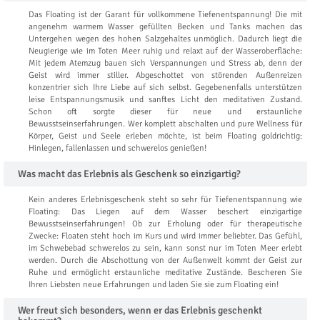
Das Floating ist der Garant für vollkommene Tiefenentspannung! Die mit
angenehm warmem Wasser gefüllten Becken und Tanks machen das
Untergehen wegen des hohen Salzgehaltes unmöglich. Dadurch liegt die
Neugierige wie im Toten Meer ruhig und relaxt auf der Wasseroberfläche:
Mit jedem Atemzug bauen sich Verspannungen und Stress ab, denn der
Geist wird immer stiller. Abgeschottet von störenden Außenreizen
konzentrier sich Ihre Liebe auf sich selbst. Gegebenenfalls unterstützen
leise Entspannungsmusik und sanftes Licht den meditativen Zustand.
Schon oft sorgte dieser für neue und erstaunliche
Bewusstseinserfahrungen. Wer komplett abschalten und pure Wellness für
Körper, Geist und Seele erleben möchte, ist beim Floating goldrichtig:
Hinlegen, fallenlassen und schwerelos genießen!
Was macht das Erlebnis als Geschenk so einzigartig?
Kein anderes Erlebnisgeschenk steht so sehr für Tiefenentspannung wie
Floating: Das Liegen auf dem Wasser beschert einzigartige
Bewusstseinserfahrungen! Ob zur Erholung oder für therapeutische
Zwecke: Floaten steht hoch im Kurs und wird immer beliebter. Das Gefühl,
im Schwebebad schwerelos zu sein, kann sonst nur im Toten Meer erlebt
werden. Durch die Abschottung von der Außenwelt kommt der Geist zur
Ruhe und ermöglicht erstaunliche meditative Zustände. Bescheren Sie
Ihren Liebsten neue Erfahrungen und laden Sie sie zum Floating ein!
Wer freut sich besonders, wenn er das Erlebnis geschenkt