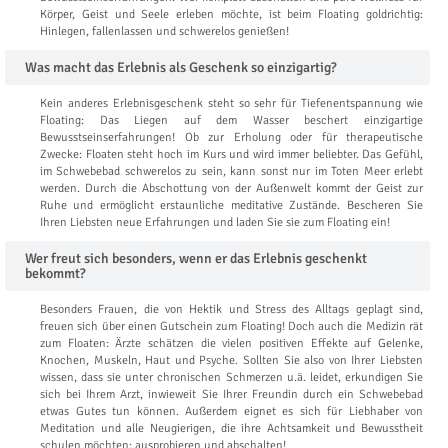
Körper, Geist und Seele erleben möchte, ist beim Floating goldrichtig:
Hinlegen, fallenlassen und schwerelos genießen!
Was macht das Erlebnis als Geschenk so einzigartig?
Kein anderes Erlebnisgeschenk steht so sehr für Tiefenentspannung wie
Floating: Das Liegen auf dem Wasser beschert einzigartige
Bewusstseinserfahrungen! Ob zur Erholung oder für therapeutische
Zwecke: Floaten steht hoch im Kurs und wird immer beliebter. Das Gefühl,
im Schwebebad schwerelos zu sein, kann sonst nur im Toten Meer erlebt
werden. Durch die Abschottung von der Außenwelt kommt der Geist zur
Ruhe und ermöglicht erstaunliche meditative Zustände. Bescheren Sie
Ihren Liebsten neue Erfahrungen und laden Sie sie zum Floating ein!
Wer freut sich besonders, wenn er das Erlebnis geschenkt
bekommt?
Besonders Frauen, die von Hektik und Stress des Alltags geplagt sind,
freuen sich über einen Gutschein zum Floating! Doch auch die Medizin rät
zum Floaten: Ärzte schätzen die vielen positiven Effekte auf Gelenke,
Knochen, Muskeln, Haut und Psyche. Sollten Sie also von Ihrer Liebsten
wissen, dass sie unter chronischen Schmerzen u.ä. leidet, erkundigen Sie
sich bei Ihrem Arzt, inwieweit Sie Ihrer Freundin durch ein Schwebebad
etwas Gutes tun können. Außerdem eignet es sich für Liebhaber von
Meditation und alle Neugierigen, die ihre Achtsamkeit und Bewusstheit
schulen möchten: ausprobieren und abschalten!