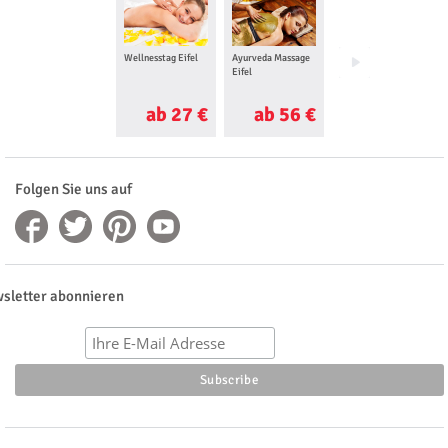
Wellnesstag Eifel
Ayurveda Massage
Aromaöl Massage
Eifel
Eifel
ab 27 €
ab 56 €
ab 45 €
Folgen Sie uns auf
sletter abonnieren