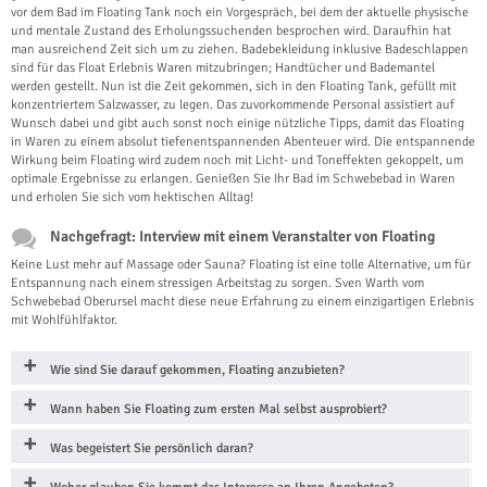
vor dem Bad im Floating Tank noch ein Vorgespräch, bei dem der aktuelle physische
und mentale Zustand des Erholungssuchenden besprochen wird. Daraufhin hat
man ausreichend Zeit sich um zu ziehen. Badebekleidung inklusive Badeschlappen
sind für das Float Erlebnis Waren mitzubringen; Handtücher und Bademantel
werden gestellt. Nun ist die Zeit gekommen, sich in den Floating Tank, gefüllt mit
konzentriertem Salzwasser, zu legen. Das zuvorkommende Personal assistiert auf
Wunsch dabei und gibt auch sonst noch einige nützliche Tipps, damit das Floating
in Waren zu einem absolut tiefenentspannenden Abenteuer wird. Die entspannende
Wirkung beim Floating wird zudem noch mit Licht- und Toneffekten gekoppelt, um
optimale Ergebnisse zu erlangen. Genießen Sie Ihr Bad im Schwebebad in Waren
und erholen Sie sich vom hektischen Alltag!
Nachgefragt: Interview mit einem Veranstalter von Floating
Keine Lust mehr auf Massage oder Sauna? Floating ist eine tolle Alternative, um für
Entspannung nach einem stressigen Arbeitstag zu sorgen. Sven Warth vom
Schwebebad Oberursel macht diese neue Erfahrung zu einem einzigartigen Erlebnis
mit Wohlfühlfaktor.
Wie sind Sie darauf gekommen, Floating anzubieten?
Wann haben Sie Floating zum ersten Mal selbst ausprobiert?
Was begeistert Sie persönlich daran?