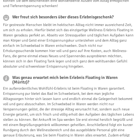
können Sie dem Beschenkten eine wohlverdiente Auszeit vom Alltag ermöglichen
und Tiefenentspannung schenken!
Wer freut sich besonders über dieses Erlebnisgeschenk?
Für gestresste Menschen bleibt im hektischen Alltag nicht immer ausreichend Zeit,
um sich zu erholen. Hierfür bietet sich das einzigartige Wellness Erlebnis Floating in
Waren geradezu perfekt an. Abseits von Stressquellen und täglichen Aufgaben kann
man Körper und Geist einer Entspannungskur unterziehen und dem Alltag ganz
einfach im Schwebebad in Waren entschweben. Doch nicht nur
Erholungssuchende kommen hier voll und ganz auf Ihre Kosten, auch Wellness-
Fans, die gerne einmal etwas Neues und Spannendes ausprobieren möchten,
können sich in den Floating Tank legen und sich ganz dem wohltuenden Gefühl
absoluter und schwereloser Entspannung hingeben.
Was genau erwartet mich beim Erlebnis Floating in Waren
(Müritz)?
Ein außerordentliches Wohlfühl-Erlebnis ist beim Floating in Waren garantiert.
Entspannung pur bietet das Bad im Schwebetank, bei dem man jegliche
Alltagssorgen hinter sich lassen kann und endlich einmal die Gelegenheit bekommt
voll und ganz abzuschalten. Im Schwebebad in Waren werden nicht nur
Verspannungen gelöst, die der stressige Alltag verursacht hat, sondern auch neue
Energie getankt, um sich frisch und völlig erholt den Aufgaben des täglichen Lebens
stellen zu können. Bei Ankunft im Spa werden Sie erst einmal herzlich begrüßt und
mit einem Begrüßungsgetränk willkommen geheißen. Anschließend folgt ein kurzer
Rundgang durch den Wellnessbereich und das ausgebildete Personal gibt eine
genaue Erläuterung, was Sie beim Floating in Waren alles erwartet. Zudem erfolgt