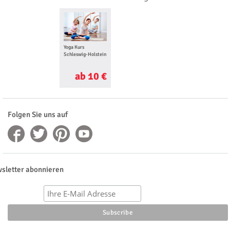
Yoga Kurs
Schleswig-Holstein
ab 10 €
Folgen Sie uns auf
sletter abonnieren