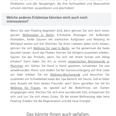
Meditation und alle Neugierigen, die ihre Achtsamkeit und Bewusstheit
schulen möchten: ausprobieren und abschalten!
Welche anderen Erlebnisse könnten mich auch noch
interessieren?
Wenn Sie vom Floating begeistert sind, dann gönnen Sie sich doch einen
ganzen
Wellnesstag in Berlin
: Erholsame Massagen mit duftenden
Aromaölen, heiße Saunen mit exotischen Aufgüssen und Relaxing im
Whirlpool warten auf Sie! Möchten Sie Ihren Liebsten dabei nicht missen,
gönnen Sie sich
Wellness für zwei in Berlin
, wo Sie gemeinsam die Seele
baumeln lassen. Auch das Floaten können Sie übrigens zusammen erleben.
Spüren Sie das Prickeln, wenn Sie sich mit Ihrem Schatz vom Alltag
erholen? Dann laden Sie ihn zu einem
romantischen Wochenende in
München
ein: Gehen Sie Hand in Hand spazieren, schwärmen Sie vom
verwöhnenden Menü und stoßen Sie bei Sonnenuntergang auf Ihre Liebe
an! Oder erleben Sie ein
Wellness-Wochenende
und besuchen Sie
zusammen ein Schwebebad sowie den Spa-Bereich mit Sauna. Soll es lieber
eine Auszeit mit Ihrer besten Freundin sein? Dann genießen Sie mit ihr
Wellness für Frauen
, wo speziell auf die Bedürfnisse von Damen
eingegangen wird. Machen Sie sich eine wundervolle Zeit, entspannen Sie
sich und tun Sie sich etwas Gutes. Ob bei einem Wellnesstag oder beim
Floating: Erleben Sie die Regeneration und die neue Energie!
Das könnte Ihnen auch gefallen: