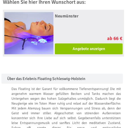
Wählen Sie hier Ihren Wunschort aus:
Neumünster
ab 66 €
Angebote anzeigen
Über das Erlebnis Floating Schleswig-Holstein
Das Floating ist der Garant für vollkommene Tiefenentspannung! Die mit
angenehm warmem Wasser gefüllten Becken und Tanks machen das
Untergehen wegen des hohen Salzgehaltes unmöglich. Dadurch liegt die
Neugierige wie im Toten Meer ruhig und relaxt auf der Wasseroberfläche:
Mit jedem Atemzug bauen sich Verspannungen und Stress ab, denn der
Geist wird immer stiller. Abgeschottet von störenden Außenreizen
konzentrier sich Ihre Liebe auf sich selbst. Gegebenenfalls unterstützen
leise Entspannungsmusik und sanftes Licht den meditativen Zustand.
Schon oft sorgte dieser für neue und erstaunliche