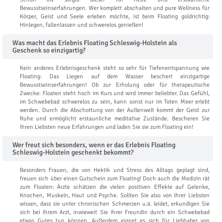
Bewusstseinserfahrungen. Wer komplett abschalten und pure Wellness für
Körper, Geist und Seele erleben möchte, ist beim Floating goldrichtig:
Hinlegen, fallenlassen und schwerelos genießen!
Was macht das Erlebnis Floating Schleswig-Holstein als
Geschenk so einzigartig?
Kein anderes Erlebnisgeschenk steht so sehr für Tiefenentspannung wie
Floating: Das Liegen auf dem Wasser beschert einzigartige
Bewusstseinserfahrungen! Ob zur Erholung oder für therapeutische
Zwecke: Floaten steht hoch im Kurs und wird immer beliebter. Das Gefühl,
im Schwebebad schwerelos zu sein, kann sonst nur im Toten Meer erlebt
werden. Durch die Abschottung von der Außenwelt kommt der Geist zur
Ruhe und ermöglicht erstaunliche meditative Zustände. Bescheren Sie
Ihren Liebsten neue Erfahrungen und laden Sie sie zum Floating ein!
Wer freut sich besonders, wenn er das Erlebnis Floating
Schleswig-Holstein geschenkt bekommt?
Besonders Frauen, die von Hektik und Stress des Alltags geplagt sind,
freuen sich über einen Gutschein zum Floating! Doch auch die Medizin rät
zum Floaten: Ärzte schätzen die vielen positiven Effekte auf Gelenke,
Knochen, Muskeln, Haut und Psyche. Sollten Sie also von Ihrer Liebsten
wissen, dass sie unter chronischen Schmerzen u.ä. leidet, erkundigen Sie
sich bei Ihrem Arzt, inwieweit Sie Ihrer Freundin durch ein Schwebebad
etwas Gutes tun können. Außerdem eignet es sich für Liebhaber von