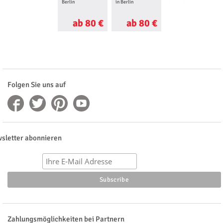
Berlin
in Berlin
in Berlin
ab 80 €
ab 80 €
ab 31 €
Folgen Sie uns auf
sletter abonnieren
Zahlungsmöglichkeiten bei Partnern