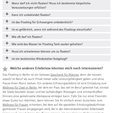
Wann darf ich nicht floaten? Muss ich bestimmte körperliche
Voraussetzungen erfüllen?
Kann ich unbekleidet floaten?
Ist das Floating für Schwangere unbedenklich?
Ist es gefährlich, wenn ich während des Floatings einschlafe?
Wie oft darf ich floaten?
Wie wird das Wasser im Floating Tank sauber gehalten?
Muss ich schwimmen können um zu floaten?
Ist ein bestimmtes Mindestalter festgelegt?
Welche anderen Erlebnisse könnten mich noch interessieren?
Das Floating in Berlin ist ein famoses
Geschenk für Männer
, denn die müssen
sowohl im Beruf als auch Privat immer volle Leistungsfähigkeit geben und ohne
Pause ihren Mann stehen. Ein anderes Erholungserlebnis ist eine Einladung zum
Wellness für Zwei in Berlin
, bei dem ein Paar, das viel im Beruf geleistet hat, einmal
die Seele baumeln lassen und bei aufwändigen Massagen und schmackhaften
Dinners eine gemeinsame Atempause einlegen kann. Falls Sie nur einer Freundin
etwas Gutes tun möchten, dann können Sie ihr einfach einen Gutschein zum
Wellness für Frauen
schenken, bei dem auf die speziellen Erholungsbedürfnisse
gestresster Frauen eingegangen wird, die in der männerdominierten Arbeitswelt