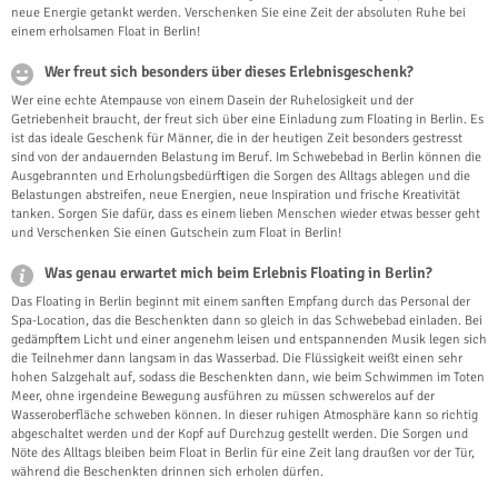
neue Energie getankt werden. Verschenken Sie eine Zeit der absoluten Ruhe bei
einem erholsamen Float in Berlin!
Wer freut sich besonders über dieses Erlebnisgeschenk?
Wer eine echte Atempause von einem Dasein der Ruhelosigkeit und der
Getriebenheit braucht, der freut sich über eine Einladung zum Floating in Berlin. Es
ist das ideale Geschenk für Männer, die in der heutigen Zeit besonders gestresst
sind von der andauernden Belastung im Beruf. Im Schwebebad in Berlin können die
Ausgebrannten und Erholungsbedürftigen die Sorgen des Alltags ablegen und die
Belastungen abstreifen, neue Energien, neue Inspiration und frische Kreativität
tanken. Sorgen Sie dafür, dass es einem lieben Menschen wieder etwas besser geht
und Verschenken Sie einen Gutschein zum Float in Berlin!
Was genau erwartet mich beim Erlebnis Floating in Berlin?
Das Floating in Berlin beginnt mit einem sanften Empfang durch das Personal der
Spa-Location, das die Beschenkten dann so gleich in das Schwebebad einladen. Bei
gedämpftem Licht und einer angenehm leisen und entspannenden Musik legen sich
die Teilnehmer dann langsam in das Wasserbad. Die Flüssigkeit weißt einen sehr
hohen Salzgehalt auf, sodass die Beschenkten dann, wie beim Schwimmen im Toten
Meer, ohne irgendeine Bewegung ausführen zu müssen schwerelos auf der
Wasseroberfläche schweben können. In dieser ruhigen Atmosphäre kann so richtig
abgeschaltet werden und der Kopf auf Durchzug gestellt werden. Die Sorgen und
Nöte des Alltags bleiben beim Float in Berlin für eine Zeit lang draußen vor der Tür,
während die Beschenkten drinnen sich erholen dürfen.