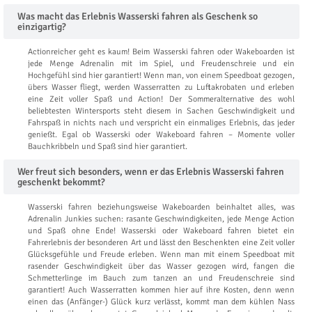
Was macht das Erlebnis Wasserski fahren als Geschenk so
einzigartig?
Actionreicher geht es kaum! Beim Wasserski fahren oder Wakeboarden ist
jede Menge Adrenalin mit im Spiel, und Freudenschreie und ein
Hochgefühl sind hier garantiert! Wenn man, von einem Speedboat gezogen,
übers Wasser fliegt, werden Wasserratten zu Luftakrobaten und erleben
eine Zeit voller Spaß und Action! Der Sommeralternative des wohl
beliebtesten Wintersports steht diesem in Sachen Geschwindigkeit und
Fahrspaß in nichts nach und verspricht ein einmaliges Erlebnis, das jeder
genießt. Egal ob Wasserski oder Wakeboard fahren – Momente voller
Bauchkribbeln und Spaß sind hier garantiert.
Wer freut sich besonders, wenn er das Erlebnis Wasserski fahren
geschenkt bekommt?
Wasserski fahren beziehungsweise Wakeboarden beinhaltet alles, was
Adrenalin Junkies suchen: rasante Geschwindigkeiten, jede Menge Action
und Spaß ohne Ende! Wasserski oder Wakeboard fahren bietet ein
Fahrerlebnis der besonderen Art und lässt den Beschenkten eine Zeit voller
Glücksgefühle und Freude erleben. Wenn man mit einem Speedboat mit
rasender Geschwindigkeit über das Wasser gezogen wird, fangen die
Schmetterlinge im Bauch zum tanzen an und Freudenschreie sind
garantiert! Auch Wasserratten kommen hier auf ihre Kosten, denn wenn
einen das (Anfänger-) Glück kurz verlässt, kommt man dem kühlen Nass