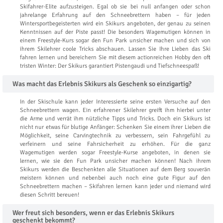
Skifahrer-Elite aufzusteigen. Egal ob sie bei null anfangen oder schon
jahrelange Erfahrung auf den Schneebrettern haben – für jeden
Wintersportbegeisterten wird ein Skikurs angeboten, der genau zu seinen
Kenntnissen auf der Piste passt! Die besonders Wagemutigen können in
einem Freestyle-Kurs sogar den Fun Park unsicher machen und sich von
ihrem Skilehrer coole Tricks abschauen. Lassen Sie Ihre Lieben das Ski
fahren lernen und bereichern Sie mit diesem actionreichen Hobby den oft
tristen Winter: Der Skikurs garantiert Pistengaudi und Tiefschneespaß!
Was macht das Erlebnis Skikurs als Geschenk so einzigartig?
In der Skischule kann jeder Interessierte seine ersten Versuche auf den
Schneebrettern wagen. Ein erfahrener Skilehrer greift ihm hierbei unter
die Arme und verrät ihm nützliche Tipps und Tricks. Doch ein Skikurs ist
nicht nur etwas für blutige Anfänger: Schenken Sie einem ihrer Lieben die
Möglichkeit, seine Carvingtechnik zu verbessern, sein Fahrgefühl zu
verfeinern und seine Fahrsicherheit zu erhöhen. Für die ganz
Wagemutigen werden sogar Freestyle-Kurse angeboten, in denen sie
lernen, wie sie den Fun Park unsicher machen können! Nach ihrem
Skikurs werden die Beschenkten alle Situationen auf dem Berg souverän
meistern können und nebenbei auch noch eine gute Figur auf den
Schneebrettern machen – Skifahren lernen kann jeder und niemand wird
diesen Schritt bereuen!
Wer freut sich besonders, wenn er das Erlebnis Skikurs
geschenkt bekommt?