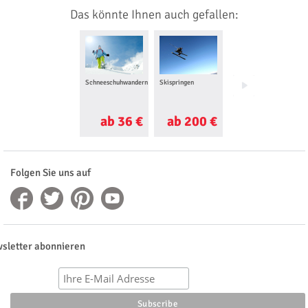
Das könnte Ihnen auch gefallen:
Schneeschuhwandern
Skispringen
Langlaufkurs
ab 36 €
ab 200 €
ab 40 €
Folgen Sie uns auf
sletter abonnieren