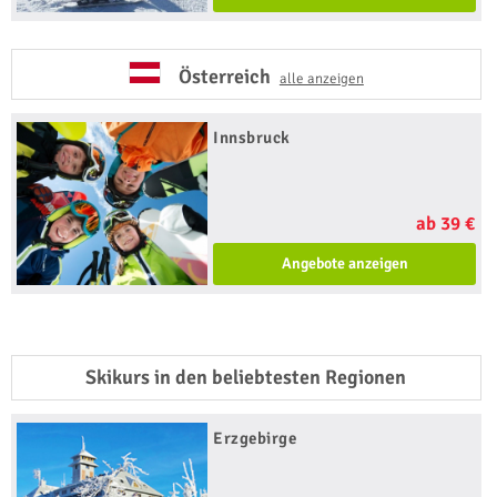
Österreich
alle anzeigen
Innsbruck
ab 39 €
Angebote anzeigen
Skikurs in den beliebtesten Regionen
Erzgebirge