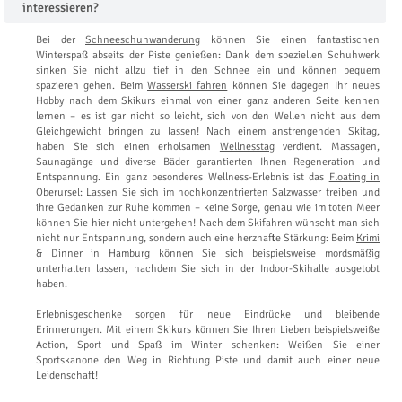
interessieren?
Bei der
Schneeschuhwanderung
können Sie einen fantastischen
Winterspaß abseits der Piste genießen: Dank dem speziellen Schuhwerk
sinken Sie nicht allzu tief in den Schnee ein und können bequem
spazieren gehen. Beim
Wasserski fahren
können Sie dagegen Ihr neues
Hobby nach dem Skikurs einmal von einer ganz anderen Seite kennen
lernen – es ist gar nicht so leicht, sich von den Wellen nicht aus dem
Gleichgewicht bringen zu lassen! Nach einem anstrengenden Skitag,
haben Sie sich einen erholsamen
Wellnesstag
verdient. Massagen,
Saunagänge und diverse Bäder garantierten Ihnen Regeneration und
Entspannung. Ein ganz besonderes Wellness-Erlebnis ist das
Floating in
Oberursel
: Lassen Sie sich im hochkonzentrierten Salzwasser treiben und
ihre Gedanken zur Ruhe kommen – keine Sorge, genau wie im toten Meer
können Sie hier nicht untergehen! Nach dem Skifahren wünscht man sich
nicht nur Entspannung, sondern auch eine herzhafte Stärkung: Beim
Krimi
& Dinner in Hamburg
können Sie sich beispielsweise mordsmäßig
unterhalten lassen, nachdem Sie sich in der Indoor-Skihalle ausgetobt
haben.
Erlebnisgeschenke sorgen für neue Eindrücke und bleibende
Erinnerungen. Mit einem Skikurs können Sie Ihren Lieben beispielsweiße
Action, Sport und Spaß im Winter schenken: Weißen Sie einer
Sportskanone den Weg in Richtung Piste und damit auch einer neue
Leidenschaft!