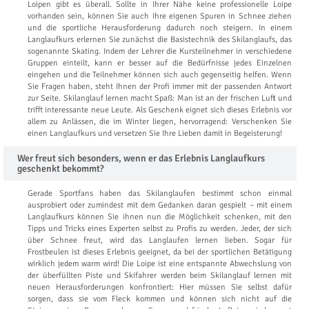
Loipen gibt es überall. Sollte in Ihrer Nähe keine professionelle Loipe
vorhanden sein, können Sie auch Ihre eigenen Spuren in Schnee ziehen
und die sportliche Herausforderung dadurch noch steigern. In einem
Langlaufkurs erlernen Sie zunächst die Basistechnik des Skilanglaufs, das
sogenannte Skating. Indem der Lehrer die Kursteilnehmer in verschiedene
Gruppen einteilt, kann er besser auf die Bedürfnisse jedes Einzelnen
eingehen und die Teilnehmer können sich auch gegenseitig helfen. Wenn
Sie Fragen haben, steht Ihnen der Profi immer mit der passenden Antwort
zur Seite. Skilanglauf lernen macht Spaß: Man ist an der frischen Luft und
trifft interessante neue Leute. Als Geschenk eignet sich dieses Erlebnis vor
allem zu Anlässen, die im Winter liegen, hervorragend: Verschenken Sie
einen Langlaufkurs und versetzen Sie Ihre Lieben damit in Begeisterung!
Wer freut sich besonders, wenn er das Erlebnis Langlaufkurs
geschenkt bekommt?
Gerade Sportfans haben das Skilanglaufen bestimmt schon einmal
ausprobiert oder zumindest mit dem Gedanken daran gespielt – mit einem
Langlaufkurs können Sie ihnen nun die Möglichkeit schenken, mit den
Tipps und Tricks eines Experten selbst zu Profis zu werden. Jeder, der sich
über Schnee freut, wird das Langlaufen lernen lieben. Sogar für
Frostbeulen ist dieses Erlebnis geeignet, da bei der sportlichen Betätigung
wirklich jedem warm wird! Die Loipe ist eine entspannte Abwechslung von
der überfüllten Piste und Skifahrer werden beim Skilanglauf lernen mit
neuen Herausforderungen konfrontiert: Hier müssen Sie selbst dafür
sorgen, dass sie vom Fleck kommen und können sich nicht auf die