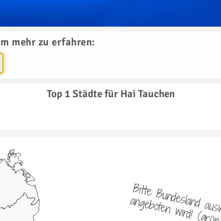
um mehr zu erfahren:
Top 1 Städte für Hai Tauchen
i
o
i
l
t