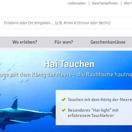
Lieferzeiten
Geschenkefinder
Wie f
Wo erleben?
Für wen?
Geschenkanlässe
Hai Tauchen
uge mit dem König der Meere – die Raubfische hautn
Tauchen mit dem König der Meere
Besonderes "Hai-light" mit
erfahrenem Tauchlehrer