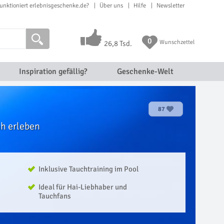
unktioniert erlebnisgeschenke.de?
Über uns
Hilfe
Newsletter
0
Wunschzettel
26,8 Tsd.
Inspiration gefällig?
Geschenke-Welt
87
ah erleben
Inklusive Tauchtraining im Pool
Ideal für Hai-Liebhaber und
Tauchfans