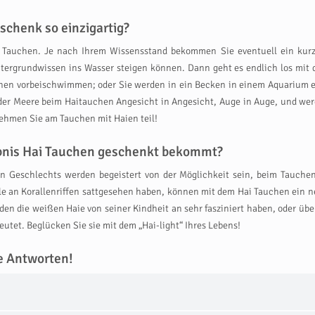
schenk so einzigartig?
Tauchen. Je nach Ihrem Wissensstand bekommen Sie eventuell ein kurze
intergrundwissen ins Wasser steigen können. Dann geht es endlich los mi
Ihnen vorbeischwimmen; oder Sie werden in ein Becken in einem Aquarium e
 Meere beim Haitauchen Angesicht in Angesicht, Auge in Auge, und werden 
nehmen Sie am Tauchen mit Haien teil!
lebnis Hai Tauchen geschenkt bekommt?
en Geschlechts werden begeistert von der Möglichkeit sein, beim Tauche
ile an Korallenriffen sattgesehen haben, können mit dem Hai Tauchen ein 
den die weißen Haie von seiner Kindheit an sehr fasziniert haben, oder ü
eutet. Beglücken Sie sie mit dem „Hai-light“ Ihres Lebens!
e Antworten!