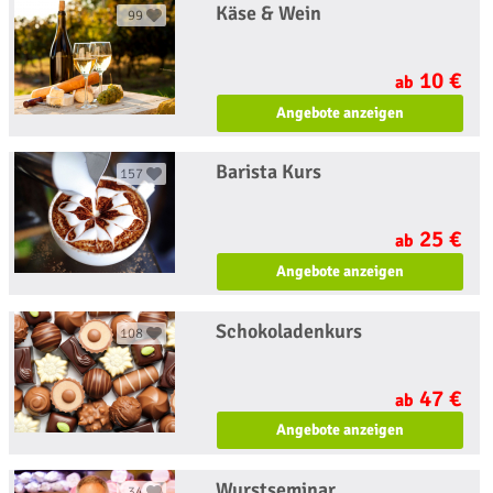
Käse & Wein
99
10 €
ab
Angebote anzeigen
Barista Kurs
157
25 €
ab
Angebote anzeigen
Schokoladenkurs
108
47 €
ab
Angebote anzeigen
Wurstseminar
34