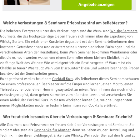
Angebote anzeigen
Welche Verkostungen & Seminare Erlebnisse sind am beliebtesten?
Die beliebten Evergreens unter den Verkostungen sind die Wein- und
Whisky Seminare
.
Gourmets, die das hochprozentige Lieben freuen sich immer über die Erprobung von
Whisky Sorten. Ein erfahrener Kursleiter degustiert mit den Seminarteilnehmern den
kostbaren Getreideschnaps und erläutert seine unterschiedlichen Färbungen und die
verschiedenen Arten der Herstellung. Beim
Wein Seminar
bekommen Weinkenner oder
die, die es noch werden wollen von einem Sommelier einen kleinen Einblick in die
vielfältige Welt des Weines: Wie wird eigentlich ein Rosé hergestellt? Warum ist ein
Chablis so teuer? Was taugt Wein vom Discounter? Diese und weitere brennende Fragen
beantwortet der Seminarleiter gerne.
Bunt gemischt wird es bei einem
Cocktail Kurs
. Als Teilnehmer dieses Seminars schauen
Sie einem professionellen Baarkeeper auf die Finger und lernen, einen Mojito, einen
Tiefseetaucher oder einen Hemmingway selbst zu mixen. Wenn Ihnen das noch nicht
exklusiv genug ist, dann gehen sie weiter zum nächsten Level und verschenken Sie
einen Molekular Cocktail Kurs. In diesem Workshop lernen Sie, welche ungeahnten
neuen Möglichkeiten moderne Technik beim mixen von Cocktails eröffnet.
Wer freut sich besonders über ein Verkostungen & Seminare Erlebnis?
Alle Gourmets und Feinschmecker freuen sich über Verkostungen und Seminare. Sie
sind am idealsten als
Geschenke für Männer
, denn sie lieben es, der Herstellung und
Technik hinter ihren Lieblingsgetränken wie Whisky, Wein oder Bier auf den Grund zu