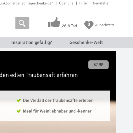
unktioniert erlebnisgeschenke.de?
Über uns
Hilfe
Newsletter
0
Wunschzettel
26,8 Tsd.
Inspiration gefällig?
Geschenke-Welt
57
den edlen Traubensaft erfahren
Die Vielfalt der Traubensäfte erleben
Ideal für Weinliebhaber und -kenner