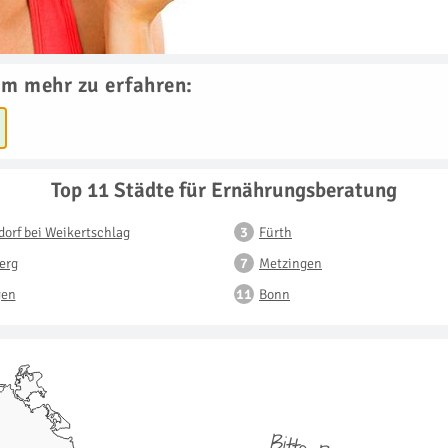
um mehr zu erfahren:
Top 11 Städte für Ernährungsberatung
orf bei Weikertschlag
Fürth
erg
Metzingen
gen
Bonn