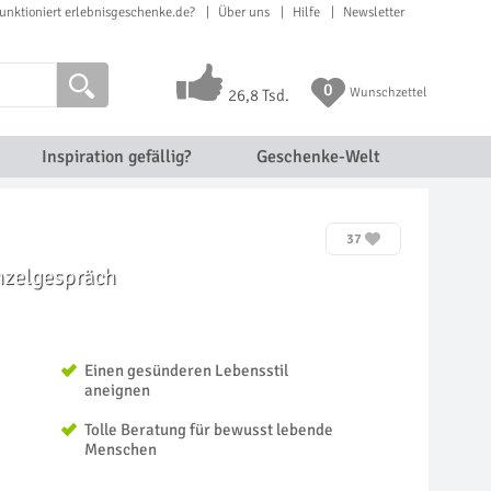
unktioniert erlebnisgeschenke.de?
Über uns
Hilfe
Newsletter
0
Wunschzettel
26,8 Tsd.
Inspiration gefällig?
Geschenke-Welt
37
inzelgespräch
Einen gesünderen Lebensstil
aneignen
Tolle Beratung für bewusst lebende
Menschen